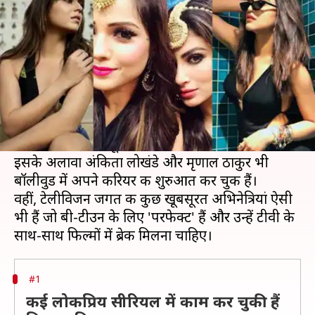
बॉलीवुड में मिलना चाहिए ब्रेक
लेखन
May 12, 2019
10:16 am
स्वाति पाण्डेय
क्या है खबर?
पिछले साल टेलीविजन की 'नागिन', मौनी रॉय ने बॉलीवुड
में 'गोल्ड' से डेब्यू किया था। मौनी के पास इस समय
फिल्मों के कई बैक टू बैक ऑफर्स भी हैं।
इसके अलावा अंकिता लोखंडे और मृणाल ठाकुर भी
बॉलीवुड में अपने करियर की शुरुआत कर चुकी हैं।
वहीं, टेलीविजन जगत की कुछ खूबसूरत अभिनेत्रियां ऐसी
भी हैं जो बी-टीउन के लिए 'परफेक्ट' हैं और उन्हें टीवी के
#1
कई लोकप्रिय सीरियल में काम कर चुकी हैं