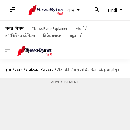
अन्य
Hindi
चर्चित विषय
#NewsBytesExplainer
नरेंद्र मोदी
आर्टिफिशियल इंटेलिजेंस
क्रिकेट समाचार
राहुल गांधी
Hindi
होम
/
खबरें
/
मनोरंजन की खबरें
/
टीवी की फेमस अभिनेत्रियां जिन्हें बॉलीवुड में मिलना चाहिए ब्रेक
ADVERTISEMENT