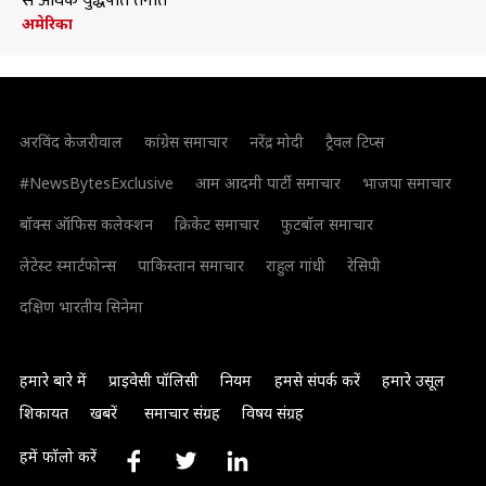
से अधिक युद्धपोत तैनात
अमेरिका
अरविंद केजरीवाल
कांग्रेस समाचार
नरेंद्र मोदी
ट्रैवल टिप्स
#NewsBytesExclusive
आम आदमी पार्टी समाचार
भाजपा समाचार
बॉक्स ऑफिस कलेक्शन
क्रिकेट समाचार
फुटबॉल समाचार
लेटेस्ट स्मार्टफोन्स
पाकिस्तान समाचार
राहुल गांधी
रेसिपी
दक्षिण भारतीय सिनेमा
हमारे बारे में
प्राइवेसी पॉलिसी
नियम
हमसे संपर्क करें
हमारे उसूल
शिकायत
खबरें
समाचार संग्रह
विषय संग्रह
हमें फॉलो करें