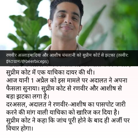
चंचलानी को अदालत से झटका, जांच
पूरी होने तक नहीं मिलेगा पासपोर्ट
लेखन
Apr 01, 2025
04:43 pm
दीक्षा शर्मा
क्या है खबर?
रणवीर अल्लाहबादिया और आशीष चंचलानी को सुप्रीम कोर्ट से झटका (तस्वीर:
जाने-माने यूट्यूबर
रणवीर अल्लाहबादिया
और कॉमेडियन
इंस्टाग्राम/@beerbiceps)
आशीष चंचलानी ने अपने पासपोर्ट को जारी करने के लिए
सुप्रीम कोर्ट में एक याचिका दायर की थी।
आज यानी 1 अप्रैल को इस मामले पर अदालत ने अपना
फैसला सुनाया। सुप्रीम कोर्ट से रणवीर और आशीष से
बड़ा झटका लगा है।
दरअसल, अदालत ने रणवीर-आशीष का पासपोर्ट जारी
करने की मांग वाली याचिका को खारिज कर दिया है।
सुप्रीम कोर्ट ने कहा कि जांच पूरी होने के बाद ही अर्जी पर