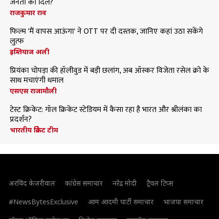
जनता का दिल?
राजकुमार राव
फिल्म 'मैं वापस आऊंगा' ने OTT पर दी दस्तक, जानिए कहां उठा सकेंगे
लुत्फ
इम्तियाज अली
प्रियंका चोपड़ा की हॉलीवुड में बड़ी छलांग, अब ऑस्कर विजेता रसेल क्रो के
साथ मचाएंगी धमाल
एसएस राजामौली
टेस्ट क्रिकेट: गॉल क्रिकेट स्टेडियम में कैसा रहा है भारत और श्रीलंका का
प्रदर्शन?
भारतीय क्रिकेट टीम
अरविंद केजरीवाल
कांग्रेस समाचार
नरेंद्र मोदी
ट्रैवल टिप्स
#NewsBytesExclusive
आम आदमी पार्टी समाचार
भाजपा समाचार