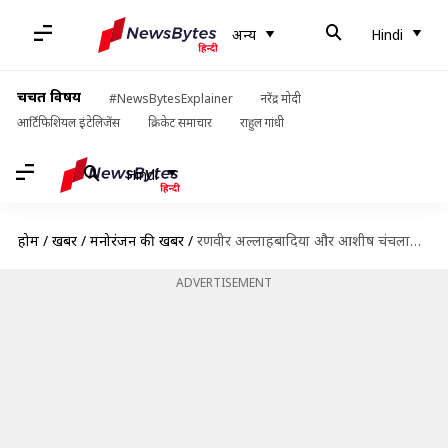
अन्य
Hindi
चर्चित विषय
#NewsBytesExplainer
नरेंद्र मोदी
आर्टिफिशियल इंटेलिजेंस
क्रिकेट समाचार
राहुल गांधी
Hindi
होम
/
खबरें
/
मनोरंजन की खबरें
/
रणवीर अल्लाहबादिया और आशीष चंचलानी को अदालत से झटका, जांच पूरी होने तक नहीं मिलेगा पासपोर्ट
ADVERTISEMENT