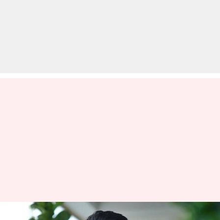
रणवीर अल्लाहबादिया और आशीष