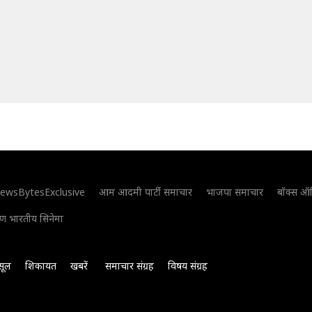
ewsBytesExclusive
आम आदमी पार्टी समाचार
भाजपा समाचार
बॉक्स ऑ
िण भारतीय सिनेमा
सूल
शिकायत
खबरें
समाचार संग्रह
विषय संग्रह