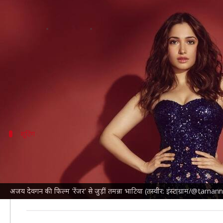
अजय देवगन की फिल्म 'रेंजर' से जुड़ीं त
लेखन
Apr 10, 2025
05:25 pm
दीक्षा शर्मा
क्या है खबर?
अजय देवगन
एक जंगल एडवेंचर फिल्म लेकर आ रहे हैं, जिसक
यह फिल्म इसलिए भी खास है, क्योंकि इसके जरिए अजय पहली
अब अभिनेत्री
तमन्ना भाटिया
शूटिंग
वन अधिकारी की भूमिका निभाएंगे अजय
बॉलीवुड हंगामा की एक रिपोर्ट के अनुसार, 'रेंजर' में मुख्य भूम
तमन्ना और अजय के साथ ऊटी में इस फिल्म का एक अहम हिस्सा श
अजय देवगन की फिल्म 'रेंजर' से जुड़ीं तमन्ना भाटिया (तस्वीर: इंस्टाग्राम/@ta
फिल्म में अजय एक वन अधिकारी की भूमिका निभा रहे हैं, जबक