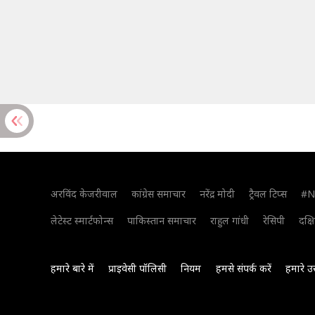
अरविंद केजरीवाल
कांग्रेस समाचार
नरेंद्र मोदी
ट्रैवल टिप्स
#N
लेटेस्ट स्मार्टफोन्स
पाकिस्तान समाचार
राहुल गांधी
रेसिपी
दक्ष
हमारे बारे में
प्राइवेसी पॉलिसी
नियम
हमसे संपर्क करें
हमारे उ