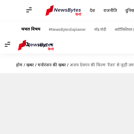
देश
राजनीति
दुनिय
चर्चित विषय
#NewsBytesExplainer
नरेंद्र मोदी
आर्टिफिशियल इ
Hindi
होम
/
खबरें
/
मनोरंजन की खबरें
/
अजय देवगन की फिल्म 'रेंजर' से जुड़ीं तमन