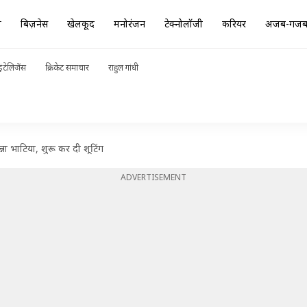
ा
बिज़नेस
खेलकूद
मनोरंजन
टेक्नोलॉजी
करियर
अजब-गज
ंटेलिजेंस
क्रिकेट समाचार
राहुल गांधी
्ना भाटिया, शुरू कर दी शूटिंग
ADVERTISEMENT