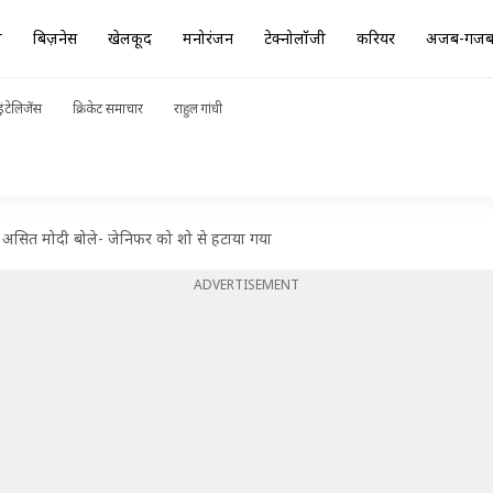
ा
बिज़नेस
खेलकूद
मनोरंजन
टेक्नोलॉजी
करियर
अजब-गज
ंटेलिजेंस
क्रिकेट समाचार
राहुल गांधी
र असित मोदी बोले- जेनिफर को शो से हटाया गया
ADVERTISEMENT