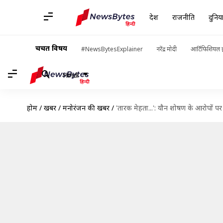
देश
राजनीति
दुनिय
चर्चित विषय
#NewsBytesExplainer
नरेंद्र मोदी
आर्टिफिशियल इ
Hindi
होम
/
खबरें
/
मनोरंजन की खबरें
/
'तारक मेहता...': यौन शोषण के आरोपों प