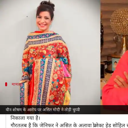
'तारक मेहता...': यौन शोषण के आरोपो
लेखन
May 11, 2023
05:54 pm
दीक्षा शर्मा
क्या है खबर?
लोकप्रिय कॉमेडी शो '
तारक मेहता का उल्टा चश्मा
' को लेकर 
दरअसल, हाल ही में धारावाहिक में मिसेज रोशन सोढी का क
इसके साथ उन्होंने प्रोड्यूसर असित कुमार मोदी पर यौन उ
मामला
जेनिफर को शो से बाहर निकाला गया- असित
'तारक मेहता का उल्टा चश्मा' के प्रोड्यूसर असित ने
जेनिफर के आ
यौन शोषण के आरोप पर असित मोदी ने तोड़ी चुप्पी
उनका कहना कि जेनिफर उनकी छवि को खराब करने की कोशिश कर रह
निकाला गया है।
गौरतलब है कि जेनिफर ने असित के अलावा प्रोजेक्ट हेड सोहिल 