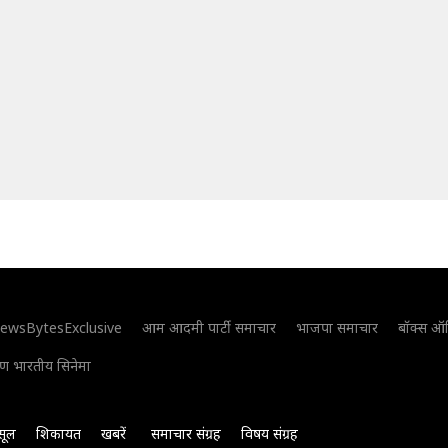
ewsBytesExclusive
आम आदमी पार्टी समाचार
भाजपा समाचार
बॉक्स ऑ
िण भारतीय सिनेमा
सूल
शिकायत
खबरें
समाचार संग्रह
विषय संग्रह