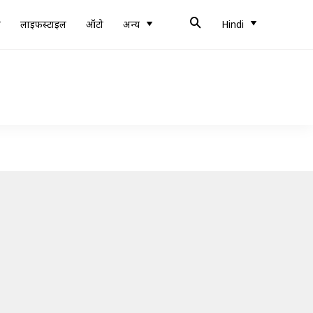
ब
लाइफस्टाइल
ऑटो
अन्य
Hindi