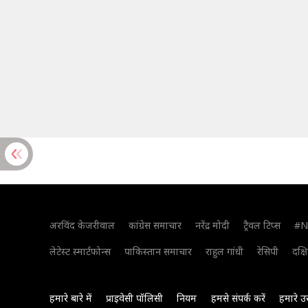
अरविंद केजरीवाल
कांग्रेस समाचार
नरेंद्र मोदी
ट्रैवल टिप्स
#N
लेटेस्ट स्मार्टफोन्स
पाकिस्तान समाचार
राहुल गांधी
रेसिपी
दक्ष
हमारे बारे में
प्राइवेसी पॉलिसी
नियम
हमसे संपर्क करें
हमारे उ