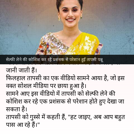
कर रहे प्रशंसक से परेशान, वीडियो हो
रहा वायरल
लेखन
Jun 13, 2024
03:09 pm
दीक्षा शर्मा
क्या है खबर?
तापसी पन्नू
का नाम उन अभिनेत्रियों की सूची में शुमार है, जो
सेल्फी लेने की कोशिश कर रहे प्रशंसक से परेशान हुईं तापसी पन्नू
अपने अभिनय के साथ-साथ बेबाक अंदाज के लिए भी
जानी जाती हैं।
फिलहाल तापसी का एक वीडियो सामने आया है, जो इस
वक्त सोशल मीडिया पर छाया हुआ है।
सामने आए इस वीडियो में तापसी को सेल्फी लेने की
कोशिश कर रहे एक प्रशंसक से परेशान होते हुए देखा जा
सकता है।
तापसी को गुस्से में कहती हैं, "हट जाइए, अब आप बहुत