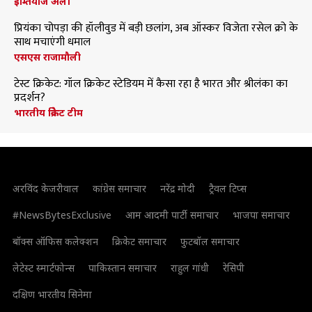
इम्तियाज अली
प्रियंका चोपड़ा की हॉलीवुड में बड़ी छलांग, अब ऑस्कर विजेता रसेल क्रो के
साथ मचाएंगी धमाल
एसएस राजामौली
टेस्ट क्रिकेट: गॉल क्रिकेट स्टेडियम में कैसा रहा है भारत और श्रीलंका का
प्रदर्शन?
भारतीय क्रिकेट टीम
अरविंद केजरीवाल
कांग्रेस समाचार
नरेंद्र मोदी
ट्रैवल टिप्स
#NewsBytesExclusive
आम आदमी पार्टी समाचार
भाजपा समाचार
बॉक्स ऑफिस कलेक्शन
क्रिकेट समाचार
फुटबॉल समाचार
लेटेस्ट स्मार्टफोन्स
पाकिस्तान समाचार
राहुल गांधी
रेसिपी
दक्षिण भारतीय सिनेमा