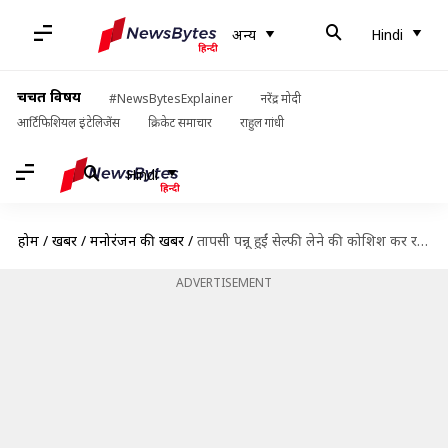
अन्य
Hindi
चर्चित विषय
#NewsBytesExplainer
नरेंद्र मोदी
आर्टिफिशियल इंटेलिजेंस
क्रिकेट समाचार
राहुल गांधी
Hindi
होम
/
खबरें
/
मनोरंजन की खबरें
/
तापसी पन्नू हुईं सेल्फी लेने की कोशिश कर रहे प्रशंसक से परेशान, वीडियो हो रहा वायरल
ADVERTISEMENT