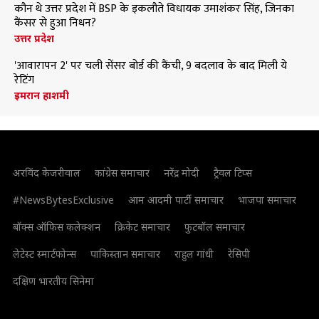
कौन थे उत्तर प्रदेश में BSP के इकलौते विधायक उमाशंकर सिंह, जिनका
कैंसर से हुआ निधन?
उत्तर प्रदेश
'आवारापन 2' पर चली सेंसर बोर्ड की कैंची, 9 बदलाव के बाद मिली ये
रेटिंग
इमरान हाशमी
अरविंद केजरीवाल
कांग्रेस समाचार
नरेंद्र मोदी
ट्रैवल टिप्स
#NewsBytesExclusive
आम आदमी पार्टी समाचार
भाजपा समाचार
बॉक्स ऑफिस कलेक्शन
क्रिकेट समाचार
फुटबॉल समाचार
लेटेस्ट स्मार्टफोन्स
पाकिस्तान समाचार
राहुल गांधी
रेसिपी
दक्षिण भारतीय सिनेमा