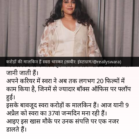
फिल्मों के अलावा कहां से होती है
कमाई?
लेखन
Apr 09, 2025
12:10 pm
दीक्षा शर्मा
क्या है खबर?
स्वरा भास्कर
बॉलीवुड की उन अभिनेत्रियों में शामिल हैं, जो
करोड़ों की मालकिन हैं स्वरा भास्कर (तस्वीर: इंस्टाग्राम/@reallyswara)
अपनी फिल्मों के साथ ही अपने बेबाक राय के कारण भी
जानी जाती हैं।
अपने करियर में स्वरा ने अब तक लगभग 20 फिल्मों में
काम किया है, जिनमें से ज्यादार बॉक्स ऑफिस पर फ्लॉप
हुईं।
इसके बावजूद स्वरा करोड़ों की मालकिन हैं। आज यानी 9
अप्रैल को स्वरा का 37वां जन्मदिन मना रही हैं।
आइए इस खास मौके पर उनकी संपत्ति पर एक नजर