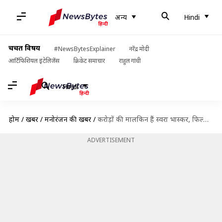
अन्य
Hindi
चर्चित विषय
#NewsBytesExplainer
नरेंद्र मोदी
आर्टिफिशियल इंटेलिजेंस
क्रिकेट समाचार
राहुल गांधी
Hindi
होम
/
खबरें
/
मनोरंजन की खबरें
/
करोड़ों की मालकिन हैं स्वरा भास्कर, फिल्मों के अलावा कहां से होती है कमाई?
ADVERTISEMENT