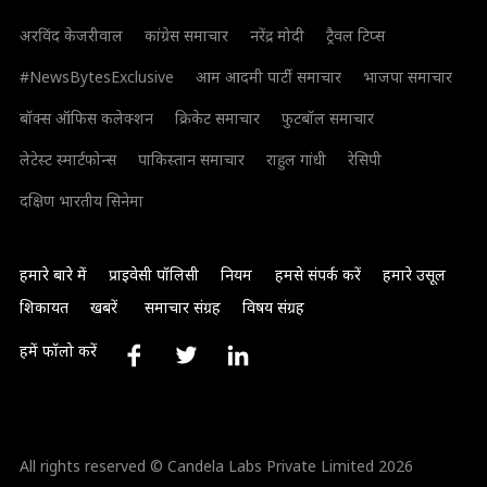
अरविंद केजरीवाल
कांग्रेस समाचार
नरेंद्र मोदी
ट्रैवल टिप्स
#NewsBytesExclusive
आम आदमी पार्टी समाचार
भाजपा समाचार
बॉक्स ऑफिस कलेक्शन
क्रिकेट समाचार
फुटबॉल समाचार
लेटेस्ट स्मार्टफोन्स
पाकिस्तान समाचार
राहुल गांधी
रेसिपी
दक्षिण भारतीय सिनेमा
हमारे बारे में
प्राइवेसी पॉलिसी
नियम
हमसे संपर्क करें
हमारे उसूल
शिकायत
खबरें
समाचार संग्रह
विषय संग्रह
हमें फॉलो करें
All rights reserved © Candela Labs Private Limited 2026