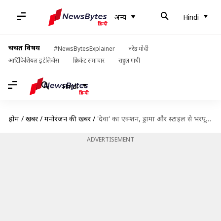
अन्य
Hindi
चर्चित विषय
#NewsBytesExplainer
नरेंद्र मोदी
आर्टिफिशियल इंटेलिजेंस
क्रिकेट समाचार
राहुल गांधी
Hindi
होम
/
खबरें
/
मनोरंजन की खबरें
/
'देवा' का एक्शन, ड्रामा और स्टाइल से भरपूर ट्रेलर रिलीज, छा गए शाहिद कपूर
ADVERTISEMENT