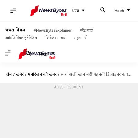
अन्य
Hindi
चर्चित विषय
#NewsBytesExplainer
नरेंद्र मोदी
आर्टिफिशियल इंटेलिजेंस
क्रिकेट समाचार
राहुल गांधी
Hindi
होम
/
खबरें
/
मनोरंजन की खबरें
/
सारा अली खान नहीं पहनतीं डिजाइनर कपड़े, बोलीं- हर वक्त सेलिब्रिटी बनकर नहीं रह सकती
ADVERTISEMENT