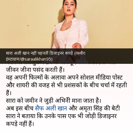
कपड़े, बोलीं- हर वक्त सेलिब्रिटी
बनकर नहीं रह सकती
लेखन
Aug 04, 2023
05:34 pm
दीक्षा शर्मा
क्या है खबर?
सारा अली खान नहीं पहनतीं डिजाइनर कपड़े (तस्वीर:
सारा अली खान
का उन अभिनेत्रियों में शुमार है, जो बड़े
इंस्टाग्राम/@saraalikhan95)
घराने से ताल्लुक रखने के बावजूद काफी सादगी भरा
जीवन जीना पसंद करती हैं।
वह अपनी फिल्मों के अलावा अपने सोशल मीडिया पोस्ट
और शायरी की वजह से भी प्रशंसकों के बीच चर्चा में रहती
हैं।
सारा को जमीन ने जुड़ी अभिनेत्री माना जाता है।
अब इस बीच
सैफ अली खान
और अमृता सिंह की बेटी
सारा ने बताया कि उनके पास एक भी जोड़ी डिजाइनर