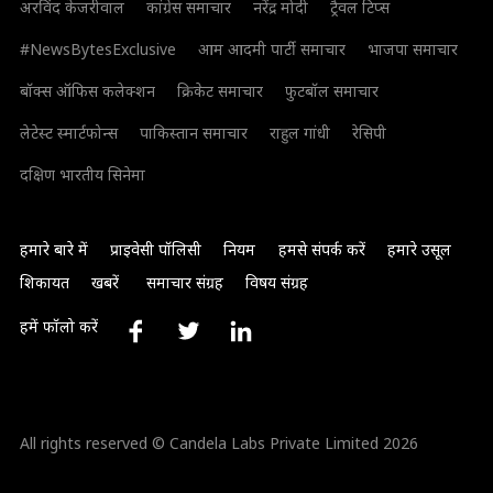
अरविंद केजरीवाल
कांग्रेस समाचार
नरेंद्र मोदी
ट्रैवल टिप्स
#NewsBytesExclusive
आम आदमी पार्टी समाचार
भाजपा समाचार
बॉक्स ऑफिस कलेक्शन
क्रिकेट समाचार
फुटबॉल समाचार
लेटेस्ट स्मार्टफोन्स
पाकिस्तान समाचार
राहुल गांधी
रेसिपी
दक्षिण भारतीय सिनेमा
हमारे बारे में
प्राइवेसी पॉलिसी
नियम
हमसे संपर्क करें
हमारे उसूल
शिकायत
खबरें
समाचार संग्रह
विषय संग्रह
हमें फॉलो करें
All rights reserved © Candela Labs Private Limited 2026