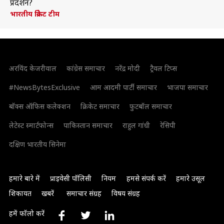
प्रदर्शन?
भारतीय क्रिकेट टीम
अरविंद केजरीवाल
कांग्रेस समाचार
नरेंद्र मोदी
ट्रैवल टिप्स
#NewsBytesExclusive
आम आदमी पार्टी समाचार
भाजपा समाचार
बॉक्स ऑफिस कलेक्शन
क्रिकेट समाचार
फुटबॉल समाचार
लेटेस्ट स्मार्टफोन्स
पाकिस्तान समाचार
राहुल गांधी
रेसिपी
दक्षिण भारतीय सिनेमा
हमारे बारे में
प्राइवेसी पॉलिसी
नियम
हमसे संपर्क करें
हमारे उसूल
शिकायत
खबरें
समाचार संग्रह
विषय संग्रह
हमें फॉलो करें