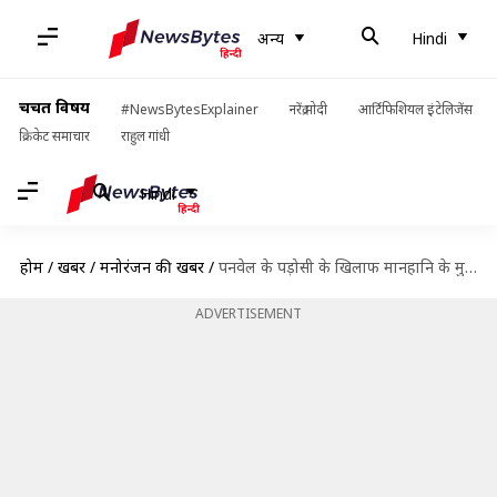
अन्य
Hindi
चर्चित विषय
#NewsBytesExplainer
नरेंद्र मोदी
आर्टिफिशियल इंटेलिजेंस
क्रिकेट समाचार
राहुल गांधी
Hindi
होम
/
खबरें
/
मनोरंजन की खबरें
/
पनवेल के पड़ोसी के खिलाफ मानहानि के मुकदमे में सलमान की याचिका खारिज
ADVERTISEMENT