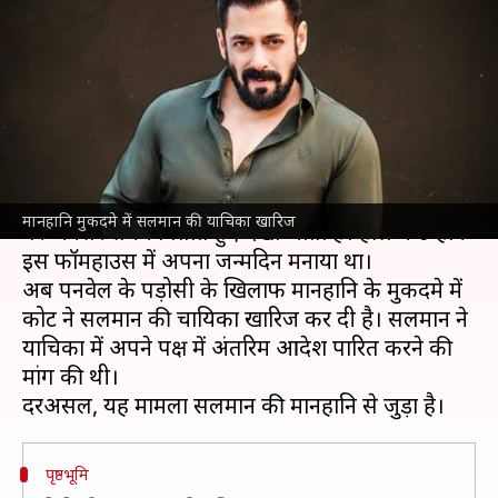
मानहानि के मुकदमे में सलमान की
याचिका खारिज
लेखन
Jan 15, 2022
01:29 pm
चंद्रशेखर कुमार
क्या है खबर?
सलमान खान
को मुंबई के पनवेल स्थित उनके फार्महाउस
मानहानि मुकदमे में सलमान की याचिका खारिज
पर अक्सर समय बिताते हुए देखा जाता है। हाल में उन्होंने
इस फॉर्महाउस में अपना जन्मदिन मनाया था।
अब पनवेल के पड़ोसी के खिलाफ मानहानि के मुकदमे में
कोर्ट ने सलमान की चायिका खारिज कर दी है। सलमान ने
याचिका में अपने पक्ष में अंतरिम आदेश पारित करने की
मांग की थी।
पृष्ठभूमि