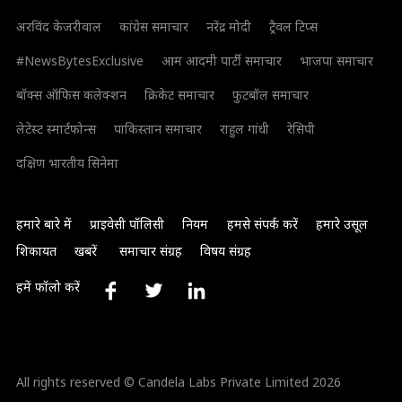
अरविंद केजरीवाल
कांग्रेस समाचार
नरेंद्र मोदी
ट्रैवल टिप्स
#NewsBytesExclusive
आम आदमी पार्टी समाचार
भाजपा समाचार
बॉक्स ऑफिस कलेक्शन
क्रिकेट समाचार
फुटबॉल समाचार
लेटेस्ट स्मार्टफोन्स
पाकिस्तान समाचार
राहुल गांधी
रेसिपी
दक्षिण भारतीय सिनेमा
हमारे बारे में
प्राइवेसी पॉलिसी
नियम
हमसे संपर्क करें
हमारे उसूल
शिकायत
खबरें
समाचार संग्रह
विषय संग्रह
हमें फॉलो करें
All rights reserved © Candela Labs Private Limited 2026