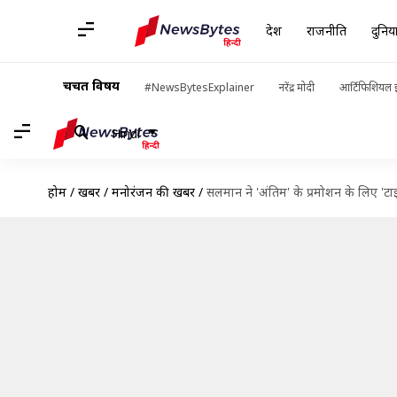
देश
राजनीति
दुनिय
चर्चित विषय
#NewsBytesExplainer
नरेंद्र मोदी
आर्टिफिशियल इ
Hindi
होम
/
खबरें
/
मनोरंजन की खबरें
/
सलमान ने 'अंतिम' के प्रमोशन के लिए 'टाइग