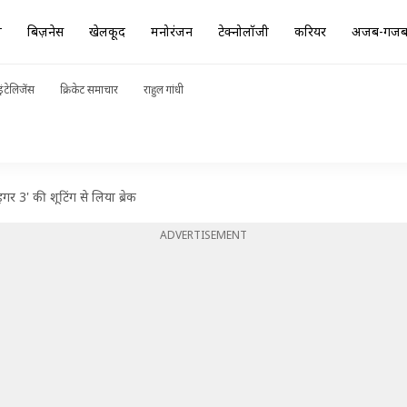
ा
बिज़नेस
खेलकूद
मनोरंजन
टेक्नोलॉजी
करियर
अजब-गज
ंटेलिजेंस
क्रिकेट समाचार
राहुल गांधी
र 3' की शूटिंग से लिया ब्रेक
ADVERTISEMENT