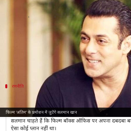
सलमान ने 'अंतिम' के प्रमोशन के लिए 'टा
लेखन
Nov 29, 2021
09:30 pm
नेहा शर्मा
क्या है खबर?
सलमान खान
की फिल्म
'अंतिम: द फाइनल ट्रुथ'
लंबे समय से च
बॉक्स ऑफिस पर भी उनकी इस फिल्म ने रफ्तार पकड़ ली है। ऐ
अपनी दूसरी फिल्म 'टाइगर 3' से भी ब्रेक ले लिया है।
रणनीति
इस पूरे हफ्ते 'अंतिम' का प्रमोशन करेंगे सलमान
पिंकविला
के मुताबिक, सलमान रिलीज के बाद प्रचार में अमूमन क
फिल्म ‘अंतिम’ के प्रमोशन में जुटेंगे सलमान खान
ज्यादा प्रयास करने की जरूरत है।
सलमान चाहते हैं कि फिल्म बॉक्स ऑफिस पर अपना दबदबा बनाए 
ऐसा कोई प्लान नहीं था।