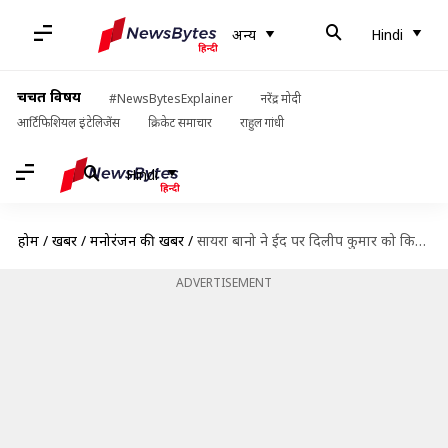
अन्य
Hindi
चर्चित विषय
#NewsBytesExplainer
नरेंद्र मोदी
आर्टिफिशियल इंटेलिजेंस
क्रिकेट समाचार
राहुल गांधी
Hindi
होम
/
खबरें
/
मनोरंजन की खबरें
/
सायरा बानो ने ईद पर दिलीप कुमार को किया याद, वीडियो साझा कर लिखा लंबा-चौड़ा नोट
ADVERTISEMENT