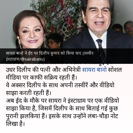
को किया याद, वीडियो साझा कर
लिखा लंबा-चौड़ा नोट
लेखन
Mar 31, 2025
05:20 pm
दीक्षा शर्मा
क्या है खबर?
सायरा बानो ने ईद पर दिलीप कुमार को किया याद (तस्वीर:
दिवंगत अभिनेता
दिलीप कुमार
भले ही इस दुनिया में न हों,
इंस्टाग्राम/@sairabanu)
लेकिन उनकी यादें प्रशंसकों के दिलों में बसी हुई हैं।
उधर दिलीप की पत्नी और अभिनेत्री
सायरा बानो
सोशल
मीडिया पर काफी सक्रिय रहती हैं।
वे अक्सर दिलीप के साथ अपनी तस्वीरें और वीडियो
साझा करती रहती हैं।
अब ईद के मौके पर सायरा ने इंस्टाग्राम पर एक वीडियो
साझा किया है, जिसमें दिलीप के साथ बिताई गई कुछ
पुरानी झलकियां हैं। इसके साथ उन्होंने लंबा-चौड़ा नोट