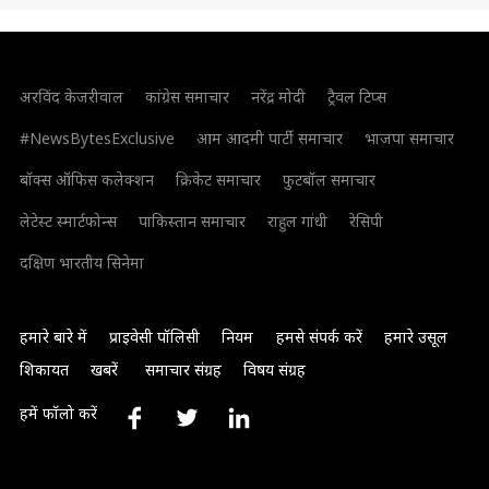
अरविंद केजरीवाल
कांग्रेस समाचार
नरेंद्र मोदी
ट्रैवल टिप्स
#NewsBytesExclusive
आम आदमी पार्टी समाचार
भाजपा समाचार
बॉक्स ऑफिस कलेक्शन
क्रिकेट समाचार
फुटबॉल समाचार
लेटेस्ट स्मार्टफोन्स
पाकिस्तान समाचार
राहुल गांधी
रेसिपी
दक्षिण भारतीय सिनेमा
हमारे बारे में
प्राइवेसी पॉलिसी
नियम
हमसे संपर्क करें
हमारे उसूल
शिकायत
खबरें
समाचार संग्रह
विषय संग्रह
हमें फॉलो करें