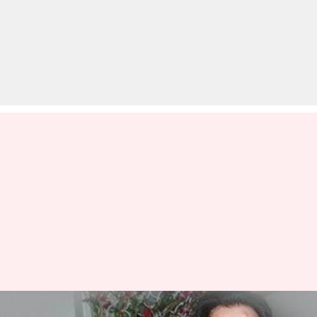
सायरा बानो ने ईद पर दिलीप कुमार