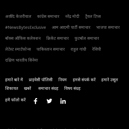
अरविंद केजरीवाल
कांग्रेस समाचार
नरेंद्र मोदी
ट्रैवल टिप्स
#NewsBytesExclusive
आम आदमी पार्टी समाचार
भाजपा समाचार
बॉक्स ऑफिस कलेक्शन
क्रिकेट समाचार
फुटबॉल समाचार
लेटेस्ट स्मार्टफोन्स
पाकिस्तान समाचार
राहुल गांधी
रेसिपी
दक्षिण भारतीय सिनेमा
हमारे बारे में
प्राइवेसी पॉलिसी
नियम
हमसे संपर्क करें
हमारे उसूल
शिकायत
खबरें
समाचार संग्रह
विषय संग्रह
हमें फॉलो करें