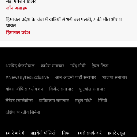
बड़ी एक्शन थ्रिलर
जॉन अब्राहम
हिमाचल प्रदेश के चंबा में यात्रियों से भरी बस पलटी, 7 की मौत और 11
घायल
हिमाचल प्रदेश
अरविंद केजरीवाल
कांग्रेस समाचार
नरेंद्र मोदी
ट्रैवल टिप्स
#NewsBytesExclusive
आम आदमी पार्टी समाचार
भाजपा समाचार
बॉक्स ऑफिस कलेक्शन
क्रिकेट समाचार
फुटबॉल समाचार
लेटेस्ट स्मार्टफोन्स
पाकिस्तान समाचार
राहुल गांधी
रेसिपी
दक्षिण भारतीय सिनेमा
हमारे बारे में
प्राइवेसी पॉलिसी
नियम
हमसे संपर्क करें
हमारे उसूल