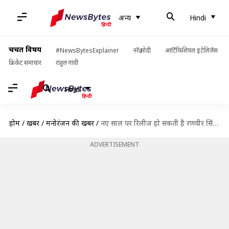
अन्य
Hindi
चर्चित विषय
#NewsBytesExplainer
नरेंद्र मोदी
आर्टिफिशियल इंटेलिजेंस
क्रिकेट समाचार
राहुल गांधी
Hindi
होम
/
खबरें
/
मनोरंजन की खबरें
/
नए साल पर रिलीज हो सकती है रणवीर सिंह की फिल्म 'सर्कस'
ADVERTISEMENT