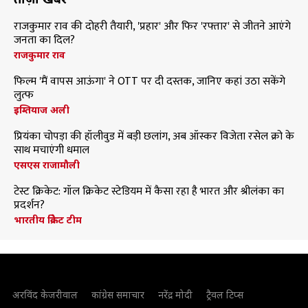
राजकुमार राव की दोहरी तैयारी, 'प्रहार' और फिर 'रफ्तार' से जीतने आएंगे
जनता का दिल?
राजकुमार राव
फिल्म 'मैं वापस आऊंगा' ने OTT पर दी दस्तक, जानिए कहां उठा सकेंगे
लुत्फ
इम्तियाज अली
प्रियंका चोपड़ा की हॉलीवुड में बड़ी छलांग, अब ऑस्कर विजेता रसेल क्रो के
साथ मचाएंगी धमाल
एसएस राजामौली
टेस्ट क्रिकेट: गॉल क्रिकेट स्टेडियम में कैसा रहा है भारत और श्रीलंका का
प्रदर्शन?
भारतीय क्रिकेट टीम
अरविंद केजरीवाल
कांग्रेस समाचार
नरेंद्र मोदी
ट्रैवल टिप्स