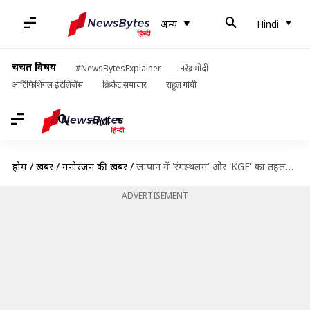
अन्य
Hindi
चर्चित विषय
#NewsBytesExplainer
नरेंद्र मोदी
आर्टिफिशियल इंटेलिजेंस
क्रिकेट समाचार
राहुल गांधी
Hindi
होम
/
खबरें
/
मनोरंजन की खबरें
/
जापान में 'रंगस्थलम' और 'KGF' का तहलका, पार किया 1-1 करोड़ रुपये का आंकड़ा
ADVERTISEMENT