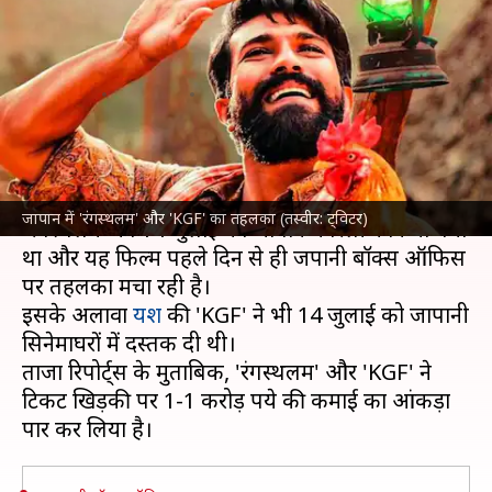
तहलका, पार किया 1-1 करोड़ रुपये
का आंकड़ा
लेखन
Jul 28, 2023
04:43 pm
दीक्षा शर्मा
क्या है खबर?
राम चरण
और
सामंथा रुथ प्रभु
की सुपरहिट फिल्म
जापान में 'रंगस्थलम' और 'KGF' का तहलका (तस्वीर: ट्विटर)
'रंगस्थलम' को 14 जुलाई को जापान में रिलीज किया गया
था और यह फिल्म पहले दिन से ही जपानी बॉक्स ऑफिस
पर तहलका मचा रही है।
इसके अलावा
यश
की 'KGF' ने भी 14 जुलाई को जापानी
सिनेमाघरों में दस्तक दी थी।
ताजा रिपोर्ट्स के मुताबिक, 'रंगस्थलम' और 'KGF' ने
टिकट खिड़की पर 1-1 करोड़ रुपये की कमाई का आंकड़ा