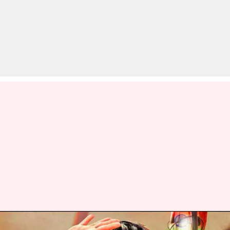
जापान में 'रंगस्थलम' और 'KGF' का