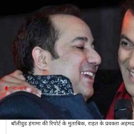
'दबंग 3' से सलमान ने हटाए पाकिस्तानी 
लेखन
Nov 11, 2019
08:43 pm
स्वाति पाण्डेय
क्या है खबर?
अभिनेता सलमान खान की आने वाली फिल्म 'दबंग 3' लंबे समय से
फिल्म के
प्रोमो से ट्रेलर
तक को दर्शकों ने काफी पसंद किया। स
वहीं, 'दबंग 3' को लेकर अब एक बड़ी जानकारी सामने आई ह
जानकारी
राहत ने फिल्म के लिए रिकॉर्ड किए थे दो गाने
दरअसल, राहत ने 'दबंग 3' के लिए दो गाने रिकॉर्ड किए थे। लेकिन 
इस मामले पर राहत के प्रवक्ता का भी बयान आ गया है।
बॉलीवुड हंगामा की रिपोर्ट के मुताबिक, राहत के प्रवक्ता अ