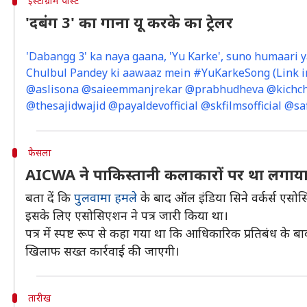
इंस्टाग्राम पोस्ट
'दबंग 3' का गाना यू करके का ट्रेलर
'Dabangg 3' ka naya gaana, 'Yu Karke', suno humaari y
Chulbul Pandey ki aawaaz mein #YuKarkeSong (Link in
@aslisona @saieemmanjrekar @prabhudheva @kichch
@thesajidwajid @payaldevofficial @skfilmsofficial @saf
फैसला
AICWA ने पाकिस्तानी कलाकारों पर था लगाया
बता दें कि
पुलवामा हमले
के बाद ऑल इंडिया सिने वर्कर्स एसो
इसके लिए एसोसिएशन ने पत्र जारी किया था।
पत्र में स्पष्ट रूप से कहा गया था कि आधिकारिक प्रतिबंध के
खिलाफ सख्त कार्रवाई की जाएगी।
तारीख