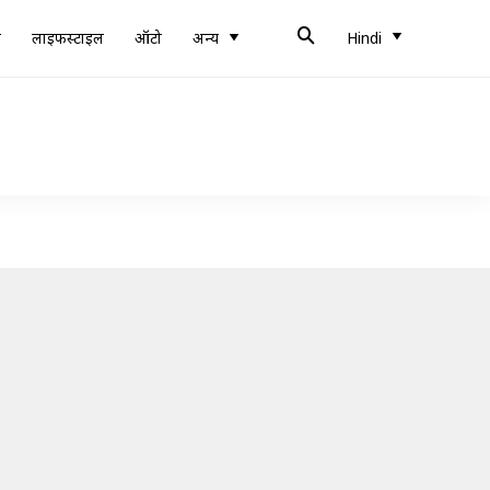
ब
लाइफस्टाइल
ऑटो
अन्य
Hindi