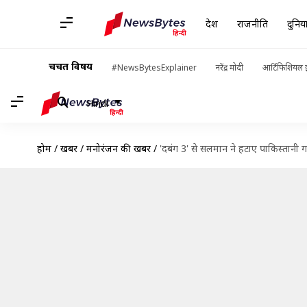
देश
राजनीति
दुनिय
चर्चित विषय
#NewsBytesExplainer
नरेंद्र मोदी
आर्टिफिशियल इ
Hindi
होम
/
खबरें
/
मनोरंजन की खबरें
/
'दबंग 3' से सलमान ने हटाए पाकिस्तानी गाय