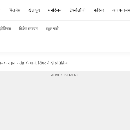
ा
बिज़नेस
खेलकूद
मनोरंजन
टेक्नोलॉजी
करियर
अजब-गज
ंटेलिजेंस
क्रिकेट समाचार
राहुल गांधी
क राहत फतेह के गाने, सिंगर ने दी प्रतिक्रिया
ADVERTISEMENT