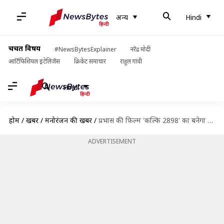
अन्य
Hindi
चर्चित विषय
#NewsBytesExplainer
नरेंद्र मोदी
आर्टिफिशियल इंटेलिजेंस
क्रिकेट समाचार
राहुल गांधी
Hindi
होम
/
खबरें
/
मनोरंजन की खबरें
/
प्रभास की फिल्म 'कल्कि 2898' का बनेगा ऐनिमेटेड वर्जन, होंगे कुल 4 एपिसोड
ADVERTISEMENT