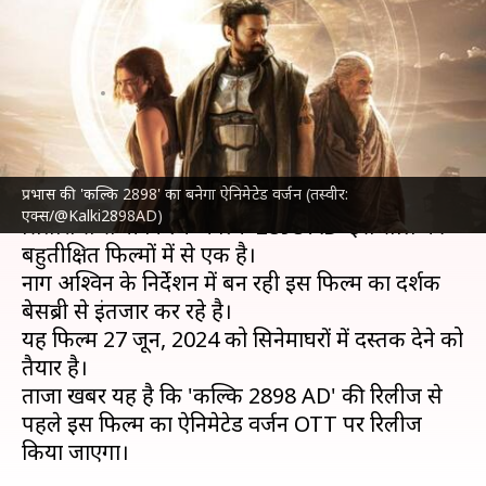
बनेगा ऐनिमेटेड वर्जन, होंगे कुल 4
एपिसोड
लेखन
May 14, 2024
05:56 pm
दीक्षा शर्मा
क्या है खबर?
प्रभास की 'कल्कि 2898' का बनेगा ऐनिमेटेड वर्जन (तस्वीर:
प्रभास
, दीपिका पादुकोण,
अमिताभ बच्चन
जैसे दिग्गज
एक्स/@Kalki2898AD)
सितारों से सजी फिल्म 'कल्कि 2898 AD' इस साल की
बहुप्रतीक्षित फिल्मों में से एक है।
नाग अश्विन के निर्देशन में बन रही इस फिल्म का दर्शक
बेसब्री से इंतजार कर रहे है।
यह फिल्म 27 जून, 2024 को सिनेमाघरों में दस्तक देने को
तैयार है।
ताजा खबर यह है कि 'कल्कि 2898 AD' की रिलीज से
पहले इस फिल्म का ऐनिमेटेड वर्जन OTT पर रिलीज