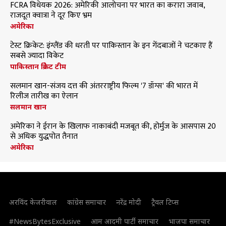
FCRA विधेयक 2026: अमेरिकी आलोचना पर भारत का करारा जवाब,
राजदूत क्वात्रा ने दूर किए भ्रम
अमेरिका
टेस्ट क्रिकेट: इंग्लैंड की धरती पर पाकिस्तान के इन गेंदबाजों ने चटकाए हैं
सबसे ज्यादा विकेट
पाकिस्तान क्रिकेट टीम
सलमान खान-संजय दत्त की अंतरराष्ट्रीय फिल्म '7 डॉग्स' की भारत में
रिलीज तारीख का ऐलान
सलमान खान
अमेरिका ने ईरान के खिलाफ नाकाबंदी मजबूत की, होर्मुज के आसपास 20
से अधिक युद्धपोत तैनात
अमेरिका
अरविंद केजरीवाल
कांग्रेस समाचार
नरेंद्र मोदी
ट्रैवल टिप्स
#NewsBytesExclusive
आम आदमी पार्टी समाचार
भाजपा समाचार