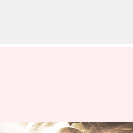
प्रभास की फिल्म 'कल्कि 2898' का