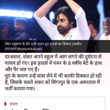
हादसे का शिकार, अस्पताल में भर्ती
लेखन
Apr 08, 2025
12:24 pm
दीक्षा शर्मा
क्या है खबर?
दक्षिण भारतीय सिनेमा
के जाने-माने अभिनेता और आंध्र
प्रदेश के उपमुख्यमंत्री
पवन कल्याण
के छोटे बेटे मार्क
पवन कल्याण के बेटे मार्क शंकर हुए हादसे का शिकार (तस्वीर:
इंस्टाग्राम/@pawankalyan)
शंकर सिंगापुर में एक हादसे का शिकार हो गए हैं।
दरअसल, शंकर अपने स्कूल में आग लगने की दुर्घटना से
घायल हो गए। इस हादसे में पवन के 8 वर्षीय बेटे के हाथ
और पैर जल गए हैं।
धुएं के कारण उन्हें सांस लेने में भी काफी दिक्कत हो रही
है, जिसके चलते शंकर को सिंगापुर के एक अस्पताल में
हालत