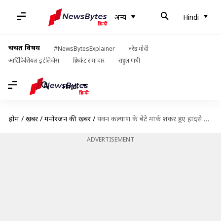
अन्य
Hindi
चर्चित विषय
#NewsBytesExplainer
नरेंद्र मोदी
आर्टिफिशियल इंटेलिजेंस
क्रिकेट समाचार
राहुल गांधी
Hindi
होम
/
खबरें
/
मनोरंजन की खबरें
/
पवन कल्याण के बेटे मार्क शंकर हुए हादसे का शिकार, अस्पताल में भर्ती
ADVERTISEMENT