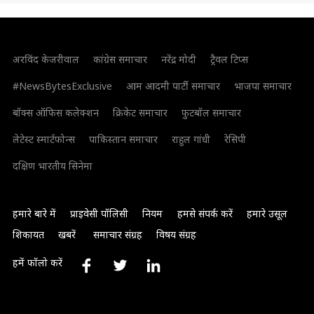
अरविंद केजरीवाल
कांग्रेस समाचार
नरेंद्र मोदी
ट्रैवल टिप्स
#NewsBytesExclusive
आम आदमी पार्टी समाचार
भाजपा समाचार
बॉक्स ऑफिस कलेक्शन
क्रिकेट समाचार
फुटबॉल समाचार
लेटेस्ट स्मार्टफोन्स
पाकिस्तान समाचार
राहुल गांधी
रेसिपी
दक्षिण भारतीय सिनेमा
हमारे बारे में
प्राइवेसी पॉलिसी
नियम
हमसे संपर्क करें
हमारे उसूल
शिकायत
खबरें
समाचार संग्रह
विषय संग्रह
हमें फॉलो करें