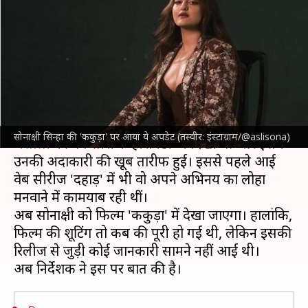
और कहां होगी रिलीज? निर्देशक ने
तोड़ी चुप्पी
लेखन
Jun 09, 2024
11:52 am
नेहा शर्मा
क्या है खबर?
अभिनेत्री
सोनाक्षी सिन्हा
पिछली बार निर्देशक
संजय लीला
सोनाक्षी सिन्हा की 'ककुड़ा' पर आया ये अपडेट (तस्वीर: इंस्टाग्राम/@aslisona)
भंसाली
की वेब सीरीज 'हीरामंडी' में दिखी थीं और इसमें
उनकी अदाकारी की खूब तारीफ हुई। इससे पहले आई
वेब सीरीज 'दहाड़' में भी वो अपने अभिनय का लोहा
मनवाने में कामयाब रही थीं।
अब सोनाक्षी को फिल्म 'ककुड़ा' में देखा जाएगा। हालांकि,
फिल्म की शूटिंग तो कब की पूरी हो गई थी, लेकिन इसकी
रिलीज से जुड़ी कोई जानकारी सामने नहीं आई थी।