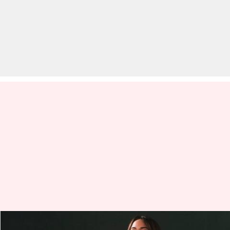
सोनाक्षी सिन्हा की फिल्म 'ककुड़ा' कब