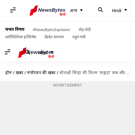
अन्य
Hindi
चर्चित विषय
#NewsBytesExplainer
नरेंद्र मोदी
आर्टिफिशियल इंटेलिजेंस
क्रिकेट समाचार
राहुल गांधी
Hindi
होम
/
खबरें
/
मनोरंजन की खबरें
/
सोनाक्षी सिन्हा की फिल्म 'ककुड़ा' कब और कहां होगी रिलीज? निर्देशक ने तोड़ी चुप्पी
ADVERTISEMENT