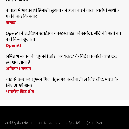
कनाडा में भारतवंशी हिमांशी खुराना की हत्या करने वाला आरोपी साथी 7
महीने बाद गिरफ्तार
कनाडा
OpenAI ने प्रेजेंटेशन स्टार्टअप नेक्स्टस्लाइड को खरीदा, सौदे की शर्तों का
नहीं किया खुलासा
OpenAI
अमिताभ बच्चन के 'तूफानी जोश' पर 'KBC' के निर्देशक बोले- उन्हें देख
हमें शर्म आती है
अमिताभ बच्चन
चोट से उबरकर शुभमन गिल नेट्स पर बल्लेबाजी ले लिए लौटे, भारत के
लिए अच्छी खबर
भारतीय क्रिकेट टीम
अरविंद केजरीवाल
कांग्रेस समाचार
नरेंद्र मोदी
ट्रैवल टिप्स