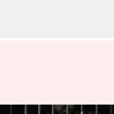
सीरीज 'लॉरेंस ऑफ पंजाब' में