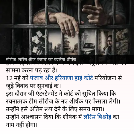
बदलाव करने को तैयार हुए निर्माता,
कोर्ट को दिया ये आश्वासन
लेखन
May 12, 2026
11:53 am
ज्योति सिंह
क्या है खबर?
जी5 की सीरीज 'लॉरेंस ऑफ पंजाब' 27 अप्रैल को रिलीज
सीरीज 'लॉरेंस ऑफ पंजाब' का बदलेगा शीर्षक
होनी थी, लेकिन विरोध के कारण इसे कानूनी रुकावटों का
सामना करना पड़ रहा है।
12 मई को
पंजाब और हरियाणा हाई कोर्ट
परियोजना से
जुड़े विवाद पर सुनवाई की।
इस दौरान जी एंटरटेनमेंट ने कोर्ट को सूचित किया कि
रचनात्मक टीम सीरीज के नए शीर्षक पर फैसला लेगी।
उन्होंने इसे अंतिम रूप देने के लिए समय मांगा।
उन्होंने आश्वासन दिया कि शीर्षक में
लॉरेंस बिश्नोई
का