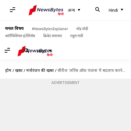
अन्य
Hindi
चर्चित विषय
#NewsBytesExplainer
नरेंद्र मोदी
आर्टिफिशियल इंटेलिजेंस
क्रिकेट समाचार
राहुल गांधी
Hindi
होम
/
खबरें
/
मनोरंजन की खबरें
/
सीरीज 'लॉरेंस ऑफ पंजाब' में बदलाव करने को तैयार हुए निर्माता, कोर्ट को दिया ये आश्वासन
ADVERTISEMENT