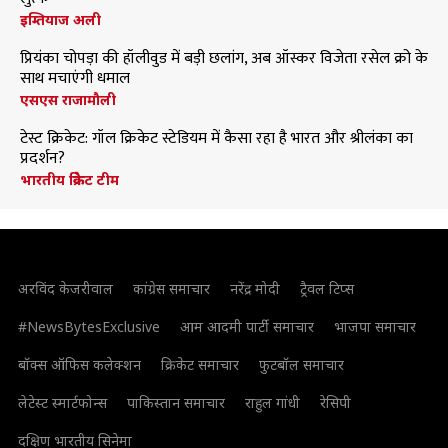
इम्तियाज अली
प्रियंका चोपड़ा की हॉलीवुड में बड़ी छलांग, अब ऑस्कर विजेता रसेल क्रो के
साथ मचाएंगी धमाल
एसएस राजामौली
टेस्ट क्रिकेट: गॉल क्रिकेट स्टेडियम में कैसा रहा है भारत और श्रीलंका का
प्रदर्शन?
भारतीय क्रिकेट टीम
अरविंद केजरीवाल
कांग्रेस समाचार
नरेंद्र मोदी
ट्रैवल टिप्स
#NewsBytesExclusive
आम आदमी पार्टी समाचार
भाजपा समाचार
बॉक्स ऑफिस कलेक्शन
क्रिकेट समाचार
फुटबॉल समाचार
लेटेस्ट स्मार्टफोन्स
पाकिस्तान समाचार
राहुल गांधी
रेसिपी
दक्षिण भारतीय सिनेमा