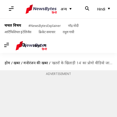
अन्य
Hindi
चर्चित विषय
#NewsBytesExplainer
नरेंद्र मोदी
आर्टिफिशियल इंटेलिजेंस
क्रिकेट समाचार
राहुल गांधी
Hindi
होम
/
खबरें
/
मनोरंजन की खबरें
/
'खतरों के खिलाड़ी 14' का प्रोमो वीडियो जारी, जानिए कब और कहां देख सकेंगे
ADVERTISEMENT