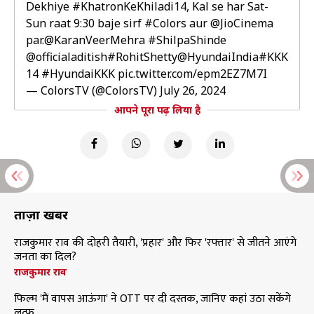
Dekhiye
#KhatronKeKhiladi14
, Kal se har Sat-
Sun raat 9:30 baje sirf
#Colors
aur
@JioCinema
par.
@KaranVeerMehra
#ShilpaShinde
@officialaditish
#RohitShetty
@HyundaiIndia
#KKK
14
#HyundaiKKK
pic.twitter.com/epm2EZ7M7I
— ColorsTV (@ColorsTV)
July 26, 2024
आपने पूरा पढ़ लिया है
ताज़ा खबरें
राजकुमार राव की दोहरी तैयारी, 'प्रहार' और फिर 'रफ्तार' से जीतने आएंगे
जनता का दिल?
राजकुमार राव
फिल्म 'मैं वापस आऊंगा' ने OTT पर दी दस्तक, जानिए कहां उठा सकेंगे
लुत्फ