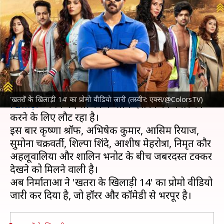
वीडियो जारी, जानिए कब और कहां
देख सकेंगे
लेखन
Jul 26, 2024
01:54 pm
दीक्षा शर्मा
क्या है खबर?
रोहित शेट्टी
का स्‍टंट पर आधारित रियलिटी शो '
खतरों के
'खतरों के खिलाड़ी 14' का प्रोमो वीडियो जारी (तस्वीर: एक्स/@ColorsTV)
ख‍िलाड़ी
' अपने नए सीजन के साथ दर्शकों का मनोरंजन
करने के लिए लौट रहा है।
इस बार कृष्णा श्रॉफ, अभिषेक कुमार, आसिम रियाज,
सुमोना चक्रवर्ती, शिल्पा शिंदे, आशीष मेहरोत्रा, निमृत कौर
अहलूवालिया और शालिन भनोट के बीच जबरदस्त टक्कर
देखने को मिलने वाली है।
अब निर्माताओं ने 'खतरों के खिलाड़ी 14' का प्रोमो वीडियो