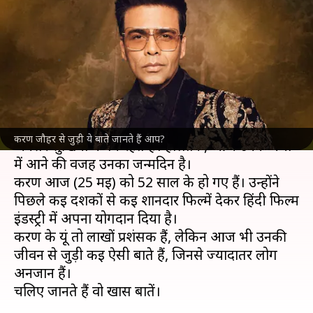
चाहते थे पिता यश जौहर, जानिए
उनसे जुड़ीं अनसुनी बातें
लेखन
May 25, 2024
12:16 pm
पलक
क्या है खबर?
बॉलीवुड के जाने-माने निर्माता-निर्देशक
करण जौहर
करण जौहर से जुड़ी ये बाते जानते हैं आप?
अक्सर सुर्खियों में बने रहते हैं। हालांकि, आज उनके चर्चा
में आने की वजह उनका जन्मदिन है।
करण आज (25 मई) को 52 साल के हो गए हैं। उन्होंने
पिछले कई दशकों से कई शानदार फिल्में देकर हिंदी फिल्म
इंडस्ट्री में अपना योगदान दिया है।
करण के यूं तो लाखों प्रशंसक हैं, लेकिन आज भी उनकी
जीवन से जुड़ी कई ऐसी बाते हैं, जिनसे ज्यादातर लोग
अनजान हैं।