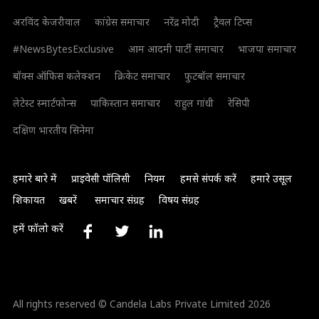
अरविंद केजरीवाल
कांग्रेस समाचार
नरेंद्र मोदी
ट्रैवल टिप्स
#NewsBytesExclusive
आम आदमी पार्टी समाचार
भाजपा समाचार
बॉक्स ऑफिस कलेक्शन
क्रिकेट समाचार
फुटबॉल समाचार
लेटेस्ट स्मार्टफोन्स
पाकिस्तान समाचार
राहुल गांधी
रेसिपी
दक्षिण भारतीय सिनेमा
हमारे बारे में
प्राइवेसी पॉलिसी
नियम
हमसे संपर्क करें
हमारे उसूल
शिकायत
खबरें
समाचार संग्रह
विषय संग्रह
हमें फॉलो करें
All rights reserved © Candela Labs Private Limited 2026