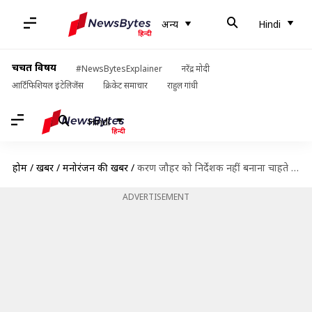
अन्य
Hindi
चर्चित विषय
#NewsBytesExplainer
नरेंद्र मोदी
आर्टिफिशियल इंटेलिजेंस
क्रिकेट समाचार
राहुल गांधी
Hindi
होम
/
खबरें
/
मनोरंजन की खबरें
/
करण जौहर को निर्देशक नहीं बनाना चाहते थे पिता यश जौहर, जानिए उनसे जुड़ीं अनसुनी बातें
ADVERTISEMENT