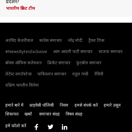
प्रदर्शन?
भारतीय क्रिकेट टीम
अरविंद केजरीवाल
कांग्रेस समाचार
नरेंद्र मोदी
ट्रैवल टिप्स
#NewsBytesExclusive
आम आदमी पार्टी समाचार
भाजपा समाचार
बॉक्स ऑफिस कलेक्शन
क्रिकेट समाचार
फुटबॉल समाचार
लेटेस्ट स्मार्टफोन्स
पाकिस्तान समाचार
राहुल गांधी
रेसिपी
दक्षिण भारतीय सिनेमा
हमारे बारे में
प्राइवेसी पॉलिसी
नियम
हमसे संपर्क करें
हमारे उसूल
शिकायत
खबरें
समाचार संग्रह
विषय संग्रह
हमें फॉलो करें