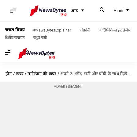
अन्य
Hindi
चर्चित विषय
#NewsBytesExplainer
नरेंद्र मोदी
आर्टिफिशियल इंटेलिजेंस
क्रिकेट समाचार
राहुल गांधी
Hindi
होम
/
खबरें
/
मनोरंजन की खबरें
/
अपने 2: धर्मेंद्र, सनी और बॉबी के साथ दिखेंगे करण देओल, शुरू की बॉक्सिंग ट्रेनिंग
ADVERTISEMENT