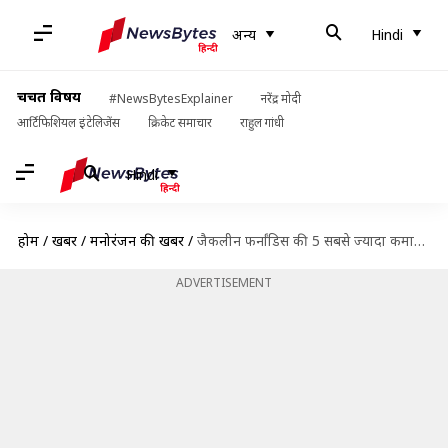
अन्य
Hindi
चर्चित विषय
#NewsBytesExplainer
नरेंद्र मोदी
आर्टिफिशियल इंटेलिजेंस
क्रिकेट समाचार
राहुल गांधी
Hindi
होम
/
खबरें
/
मनोरंजन की खबरें
/
जैकलीन फर्नांडिस की 5 सबसे ज्यादा कमाई करने वाली फिल्में, जानिए OTT पर कहां देखें
ADVERTISEMENT