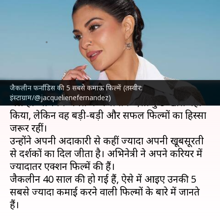
कमाई करने वाली फिल्में, जानिए
OTT पर कहां देखें
लेखन
Aug 11, 2025
12:14 pm
दीक्षा शर्मा
क्या है खबर?
जैकलीन फर्नांडिस की 5 सबसे कमाऊ फिल्में (तस्वीर:
जैकलीन फर्नांडिस
उन अभिनेत्रियों में शुमार हैं, जिन्होंने
इंस्टाग्राम/@jacquelienefernandez)
भले ही अभिनय जगत में अभी तक ऐसा कुछ खास नहीं
किया, लेकिन वह बड़ी-बड़ी और सफल फिल्मों का हिस्सा
जरूर रहीं।
उन्होंने अपनी अदाकारी से कहीं ज्यादा अपनी खूबसूरती
से दर्शकों का दिल जीता है। अभिनेत्री ने अपने करियर में
ज्यादातर एक्शन फिल्में की हैं।
जैकलीन 40 साल की हो गई हैं, ऐसे में आइए उनकी 5
सबसे ज्यादा कमाई करने वाली फिल्मों के बारे में जानते