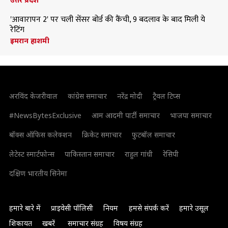
'आवारापन 2' पर चली सेंसर बोर्ड की कैंची, 9 बदलाव के बाद मिली ये
रेटिंग
इमरान हाशमी
अरविंद केजरीवाल
कांग्रेस समाचार
नरेंद्र मोदी
ट्रैवल टिप्स
#NewsBytesExclusive
आम आदमी पार्टी समाचार
भाजपा समाचार
बॉक्स ऑफिस कलेक्शन
क्रिकेट समाचार
फुटबॉल समाचार
लेटेस्ट स्मार्टफोन्स
पाकिस्तान समाचार
राहुल गांधी
रेसिपी
दक्षिण भारतीय सिनेमा
हमारे बारे में
प्राइवेसी पॉलिसी
नियम
हमसे संपर्क करें
हमारे उसूल
शिकायत
खबरें
समाचार संग्रह
विषय संग्रह