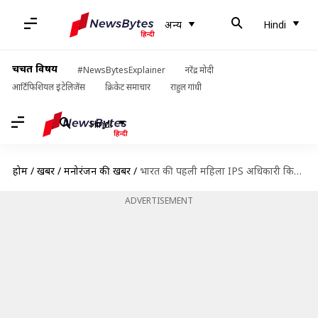
अन्य
Hindi
चर्चित विषय
#NewsBytesExplainer
नरेंद्र मोदी
आर्टिफिशियल इंटेलिजेंस
क्रिकेट समाचार
राहुल गांधी
Hindi
होम
/
खबरें
/
मनोरंजन की खबरें
/
भारत की पहली महिला IPS अधिकारी किरण बेदी की बनेगी बायोपिक, शीर्षक से उठा पर्दा
ADVERTISEMENT