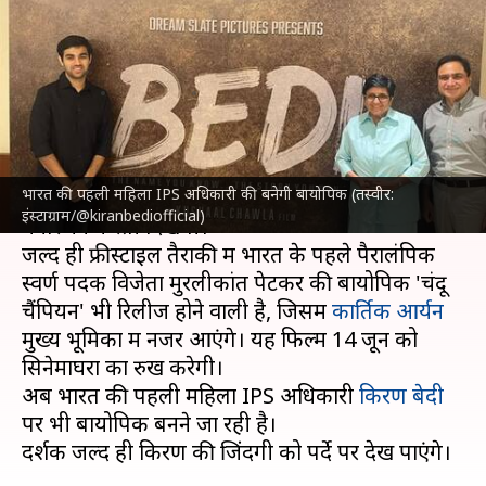
अधिकारी किरण बेदी की बनेगी
बायोपिक, शीर्षक से उठा पर्दा
लेखन
Jun 12, 2024
10:18 pm
दीक्षा शर्मा
क्या है खबर?
भारत की पहली महिला IPS अधिकारी की बनेगी बायोपिक (तस्वीर:
आने वाले दिनों में कई बायोपिक फिल्में दर्शकों का
इंस्टाग्राम/@kiranbediofficial)
मनोरंजन करती दिखेंगी।
जल्द ही फ्रीस्टाइल तैराकी में भारत के पहले पैरालंपिक
स्वर्ण पदक विजेता मुरलीकांत पेटकर की बायोपिक 'चंदू
चैंपियन' भी रिलीज होने वाली है, जिसमें
कार्तिक आर्यन
मुख्य भूमिका में नजर आएंगे। यह फिल्म 14 जून को
सिनेमाघरों का रुख करेगी।
अब भारत की पहली महिला IPS अधिकारी
किरण बेदी
पर भी बायोपिक बनने जा रही है।