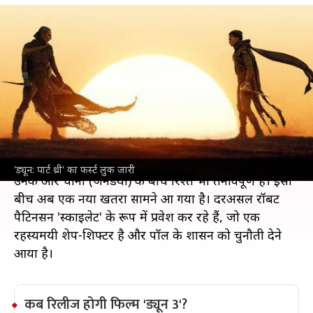
'ड्यून 3' का पहला लुक आया सामने, जानिए कब
रिलीज होगी फिल्म?
मनोरंजन
Jul 09, 2026
'ड्यून 3' का पहला लुक सामने आ गया है। एक खास IMAX
कार्यक्रम में ट्रेलर को दिखाया गया। यह फिल्म पिछली फिल्म
की घटनाओं के 17 साल बाद का समय दिखाती है, जिसमें पॉल
एट्राइड्स (टिमोथी चालामेट) सम्राट के तौर पर अपनी भूमिका से
जूझते नजर आ रहे हैं।
'ड्यून: पार्ट थ्री' का फर्स्ट लुक जारी
उनके और चानी (जेनडेया) के बीच रिश्ते भी तनावपूर्ण हैं। इसी
बीच अब एक नया खतरा सामने आ गया है। दरअसल रॉबर्ट
पैटिनसन 'स्काइलेट' के रूप में प्रवेश कर रहे हैं, जो एक
रहस्यमयी शेप-शिफ्टर है और पॉल के शासन को चुनौती देने
आया है।
कब रिलीज होगी फिल्म 'ड्यून 3'?