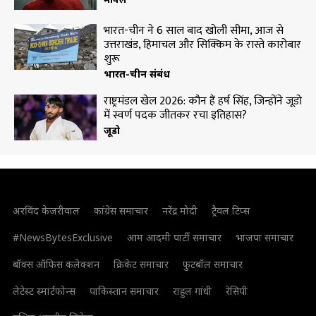
भारत-चीन ने 6 साल बाद खोली सीमा, आज से
उत्तराखंड, हिमाचल और सिक्किम के रास्ते कारोबार
शुरू
भारत-चीन संबंध
राष्ट्रमंडल खेल 2026: कौन हैं हर्ष सिंह, जिन्होंने जूडो
में स्वर्ण पदक जीतकर रचा इतिहास?
जूडो
अरविंद केजरीवाल
कांग्रेस समाचार
नरेंद्र मोदी
ट्रैवल टिप्स
#NewsBytesExclusive
आम आदमी पार्टी समाचार
भाजपा समाचार
बॉक्स ऑफिस कलेक्शन
क्रिकेट समाचार
फुटबॉल समाचार
लेटेस्ट स्मार्टफोन्स
पाकिस्तान समाचार
राहुल गांधी
रेसिपी