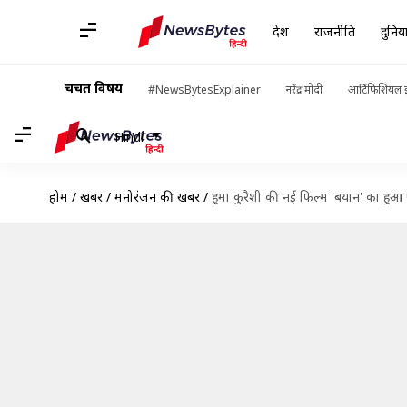
देश
राजनीति
दुनिय
चर्चित विषय
#NewsBytesExplainer
नरेंद्र मोदी
आर्टिफिशियल इ
Hindi
होम
/
खबरें
/
मनोरंजन की खबरें
/
हुमा कुरैशी की नई फिल्म 'बयान' का हुआ ऐ