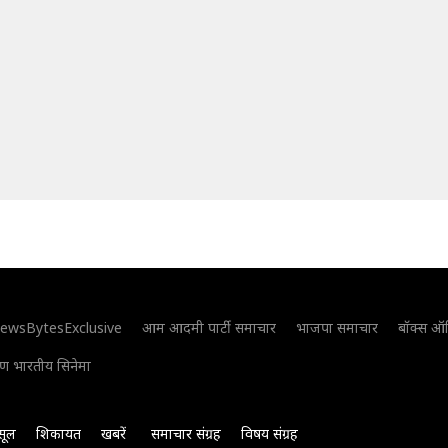
ewsBytesExclusive
आम आदमी पार्टी समाचार
भाजपा समाचार
बॉक्स ऑ
िण भारतीय सिनेमा
सूल
शिकायत
खबरें
समाचार संग्रह
विषय संग्रह