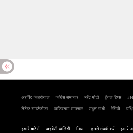
अरविंद केजरीवाल
कांग्रेस समाचार
नरेंद्र मोदी
ट्रैवल टिप्स
#N
लेटेस्ट स्मार्टफोन्स
पाकिस्तान समाचार
राहुल गांधी
रेसिपी
दक्ष
हमारे बारे में
प्राइवेसी पॉलिसी
नियम
हमसे संपर्क करें
हमारे उ