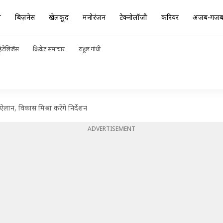
ा
बिज़नेस
खेलकूद
मनोरंजन
टेक्नोलॉजी
करियर
अजब-गज
ंटेलिजेंस
क्रिकेट समाचार
राहुल गांधी
लान, विकास मिश्रा करेंगे निर्देशन
ADVERTISEMENT