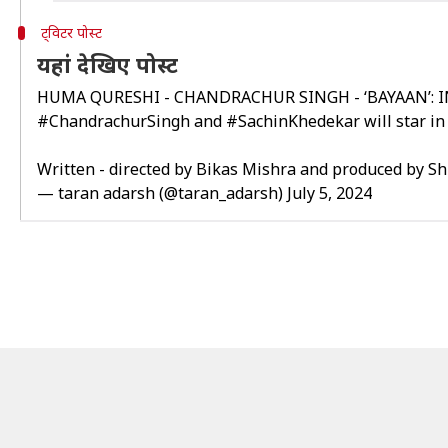
ट्विटर पोस्ट
यहां देखिए पोस्ट
HUMA QURESHI - CHANDRACHUR SINGH - ‘BAYAAN’:
#ChandrachurSingh
and
#SachinKhedekar
will star i
Written - directed by Bikas Mishra and produced by Sh
— taran adarsh (@taran_adarsh)
July 5, 2024