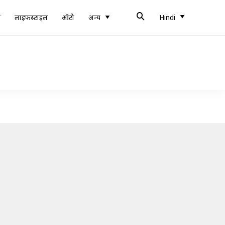
ब
लाइफस्टाइल
ऑटो
अन्य
Hindi