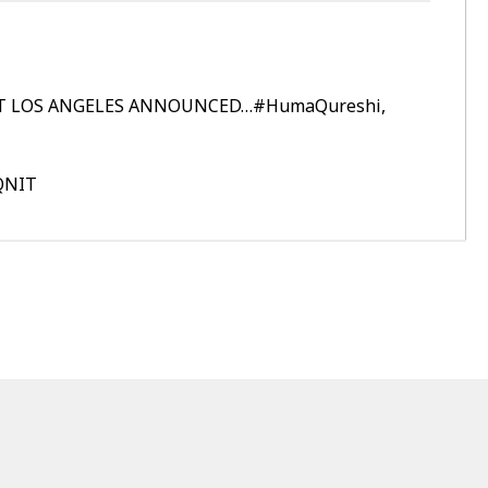
NT LOS ANGELES ANNOUNCED…
#HumaQureshi
,
UQNIT