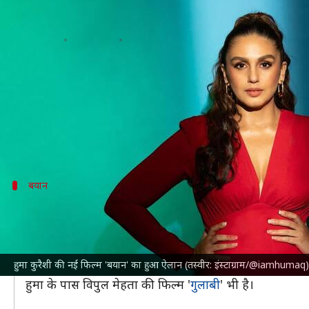
हुमा कुरैशी की नई फिल्म 'बयान' का हुआ 
लेखन
Jul 05, 2024
12:40 pm
दीक्षा शर्मा
क्या है खबर?
हुमा कुरैशी
को आखिरी बार वेब सीरीज 'महारानी 3' में देखा ग
अब हुमा ने अपनी नई फिल्म का ऐलान कर दिया है, जिसका नाम 
बयान
फिल्म की शूटिंग शुरू
शिलादित्य बोरा, मधु शर्मा, कुणाल कुमार और अंशुमान सिंह इस फ
हुमा ने 'बयान' की घोषणा करते हुए लिखा, 'एक ऐसी फिल्म जिसे ल
हुमा कुरैशी की नई फिल्म 'बयान' का हुआ ऐलान (तस्वीर: इंस्टाग्राम/@iamhumaq)
समर्पण।'
हुमा के पास विपुल मेहता की फिल्म '
गुलाबी
' भी है।