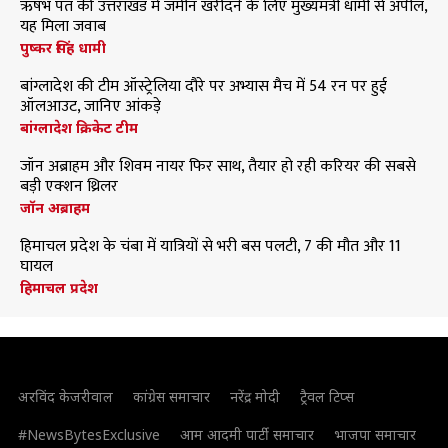
ऋषभ पंत की उत्तराखंड में जमीन खरीदने के लिए मुख्यमंत्री धामी से अपील,
यह मिला जवाब
पुष्कर सिंह धामी
बांग्लादेश की टीम ऑस्ट्रेलिया दौरे पर अभ्यास मैच में 54 रन पर हुई
ऑलआउट, जानिए आंकड़े
बांग्लादेश क्रिकेट टीम
जॉन अब्राहम और शिवम नायर फिर साथ, तैयार हो रही करियर की सबसे
बड़ी एक्शन थ्रिलर
जॉन अब्राहम
हिमाचल प्रदेश के चंबा में यात्रियों से भरी बस पलटी, 7 की मौत और 11
घायल
हिमाचल प्रदेश
अरविंद केजरीवाल
कांग्रेस समाचार
नरेंद्र मोदी
ट्रैवल टिप्स
#NewsBytesExclusive
आम आदमी पार्टी समाचार
भाजपा समाचार