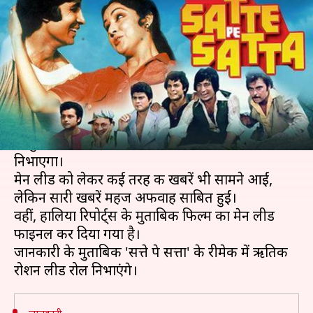
बच्चन के रोल में होगा ये अभिनेता
लेखन
Jun 07, 2019
03:27 pm
स्वाति पाण्डेय
क्या है खबर?
जब से फराह खान और रोहित शेट्टी ने एक साथ फिल्म
बनाने की घोषणा की थी, तब से लोगों में ये जानने की
उत्सुकता थी कि इसमें लीड रोल कौन सा अभिनेता
निभाएगा।
मेन लीड को लेकर कई तरह की खबरें भी सामने आईं,
लेकिन सारी खबरें महज अफवाह साबित हुईं।
वहीं, हालिया रिपोर्ट्स के मुताबिक फिल्म का मेन लीड
फाइनल कर दिया गया है।
जानकारी के मुताबिक 'सत्ते पे सत्ता' के रीमेक में ऋतिक