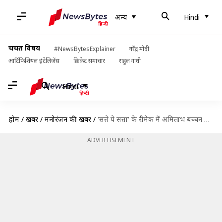
अन्य
Hindi
चर्चित विषय
#NewsBytesExplainer
नरेंद्र मोदी
आर्टिफिशियल इंटेलिजेंस
क्रिकेट समाचार
राहुल गांधी
Hindi
होम
/
खबरें
/
मनोरंजन की खबरें
/
'सत्ते पे सत्ता' के रीमेक में अमिताभ बच्चन के रोल में होगा ये अभिनेता
ADVERTISEMENT