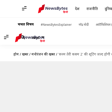
देश
राजनीति
दुनिय
चर्चित विषय
#NewsBytesExplainer
नरेंद्र मोदी
आर्टिफिशियल इ
Hindi
होम
/
खबरें
/
मनोरंजन की खबरें
/
'सनम तेरी कसम 2' की शूटिंग जल्द होगी श