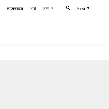
ब
लाइफस्टाइल
ऑटो
अन्य
Hindi