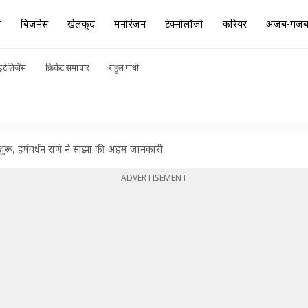
ा
बिज़नेस
खेलकूद
मनोरंजन
टेक्नोलॉजी
करियर
अजब-गज
ंटेलिजेंस
क्रिकेट समाचार
राहुल गांधी
ुरू, हर्षवर्धन राणे ने साझा की अहम जानकारी
ADVERTISEMENT