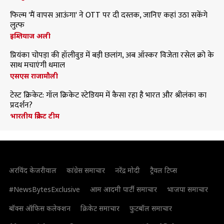
फिल्म 'मैं वापस आऊंगा' ने OTT पर दी दस्तक, जानिए कहां उठा सकेंगे
लुत्फ
इम्तियाज अली
प्रियंका चोपड़ा की हॉलीवुड में बड़ी छलांग, अब ऑस्कर विजेता रसेल क्रो के
साथ मचाएंगी धमाल
एसएस राजामौली
टेस्ट क्रिकेट: गॉल क्रिकेट स्टेडियम में कैसा रहा है भारत और श्रीलंका का
प्रदर्शन?
भारतीय क्रिकेट टीम
अरविंद केजरीवाल
कांग्रेस समाचार
नरेंद्र मोदी
ट्रैवल टिप्स
#NewsBytesExclusive
आम आदमी पार्टी समाचार
भाजपा समाचार
बॉक्स ऑफिस कलेक्शन
क्रिकेट समाचार
फुटबॉल समाचार