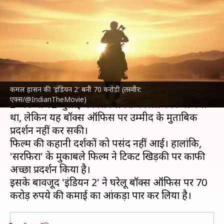
किया 70 करोड़ रुपये की कमाई का
आंकड़ा
लेखन
Jul 19, 2024
11:03 am
दीक्षा शर्मा
क्या है खबर?
कमल हासन की 'इंडियन 2' बनी 70 करोड़ी (तस्वीर:
अक्षय कुमार
की 'सरफिरा' के साथ
कमल हासन
की 'इंडियन
एक्स/@IndianTheMovie)
2' को भी 12 जुलाई को सिनेमाघरों में रिलीज किया गया
था, लेकिन यह बॉक्स ऑफिस पर उम्मीद के मुताबिक
प्रदर्शन नहीं कर सकी।
फिल्म की कहानी दर्शकों को पसंद नहीं आई। हालांकि,
'सरफिरा' के मुकाबले फिल्म ने टिकट खिड़की पर काफी
अच्छा प्रदर्शन किया है।
इसके बावजूद 'इंडियन 2' ने घरेलू बॉक्स ऑफिस पर 70