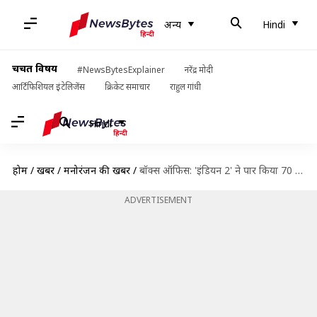
अन्य
Hindi
चर्चित विषय
#NewsBytesExplainer
नरेंद्र मोदी
आर्टिफिशियल इंटेलिजेंस
क्रिकेट समाचार
राहुल गांधी
Hindi
होम
/
खबरें
/
मनोरंजन की खबरें
/
बॉक्स ऑफिस: 'इंडियन 2' ने पार किया 70 करोड़ रुपये की कमाई का आंकड़ा
ADVERTISEMENT