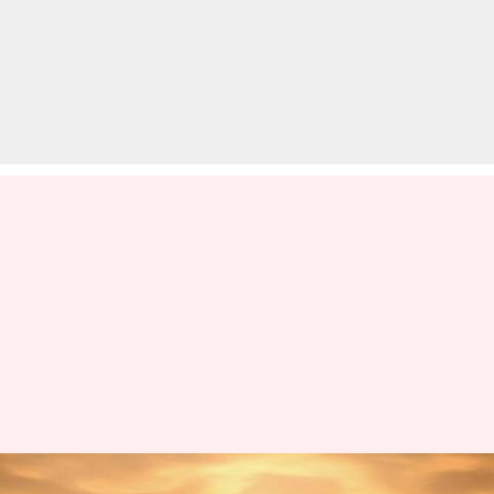
बॉक्स ऑफिस: 'इंडियन 2' ने पार