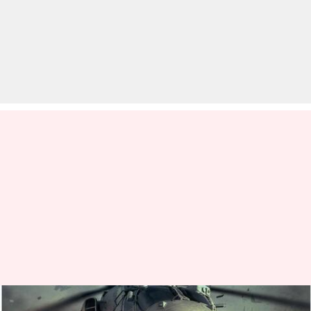
'फाइटर' से 'एनिमल' तक, इस हफ्ते