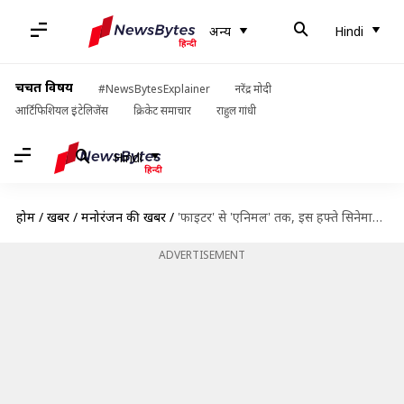
अन्य
Hindi
चर्चित विषय
#NewsBytesExplainer
नरेंद्र मोदी
आर्टिफिशियल इंटेलिजेंस
क्रिकेट समाचार
राहुल गांधी
Hindi
होम
/
खबरें
/
मनोरंजन की खबरें
/
'फाइटर' से 'एनिमल' तक, इस हफ्ते सिनेमाघर और OTT पर लें इन फिल्मों का मजा
ADVERTISEMENT