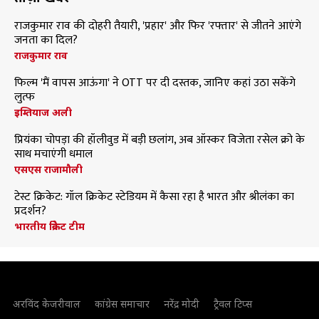
राजकुमार राव की दोहरी तैयारी, 'प्रहार' और फिर 'रफ्तार' से जीतने आएंगे
जनता का दिल?
राजकुमार राव
फिल्म 'मैं वापस आऊंगा' ने OTT पर दी दस्तक, जानिए कहां उठा सकेंगे
लुत्फ
इम्तियाज अली
प्रियंका चोपड़ा की हॉलीवुड में बड़ी छलांग, अब ऑस्कर विजेता रसेल क्रो के
साथ मचाएंगी धमाल
एसएस राजामौली
टेस्ट क्रिकेट: गॉल क्रिकेट स्टेडियम में कैसा रहा है भारत और श्रीलंका का
प्रदर्शन?
भारतीय क्रिकेट टीम
अरविंद केजरीवाल
कांग्रेस समाचार
नरेंद्र मोदी
ट्रैवल टिप्स