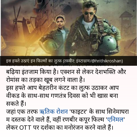
सिनेमाघर और OTT पर लें इन
फिल्मों का मजा
लेखन
Jan 25, 2024
08:11 am
नेहा शर्मा
क्या है खबर?
जनवरी का आखिरी हफ्ता धमाकेदार होगा, क्योंकि
इस हफ्ते उठाएं इन फिल्मों का लुत्फ (तस्वीर: इंस्टाग्राम/@hrithikroshan)
सिनेमाघरों के साथ OTT ने भी आपके मनाेरंजन का
बढ़िया इंतजाम किया है। एक्शन से लेकर देशभक्ति और
रोमांस का तड़का खूब लगने वाला है।
इस हफ्ते आप बेहतरीन कंटेंट का लुत्फ उठाकर आप
वीकेंड के साथ-साथ गणतंत्र दिवस को भी खास बना
सकते हैं।
जहां एक तरफ
ऋतिक रोशन
'फाइटर' के साथ सिनेमाघरों
में दस्तक देने वाले हैं, वहीं रणबीर कपूर फिल्म '
एनिमल
'