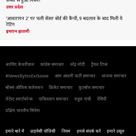
कैंसर से हुआ निधन?
उत्तर प्रदेश
'आवारापन 2' पर चली सेंसर बोर्ड की कैंची, 9 बदलाव के बाद मिली ये
रेटिंग
इमरान हाशमी
अरविंद केजरीवाल
कांग्रेस समाचार
नरेंद्र मोदी
ट्रैवल टिप्स
#NewsBytesExclusive
आम आदमी पार्टी समाचार
भाजपा समाचार
बॉक्स ऑफिस कलेक्शन
क्रिकेट समाचार
फुटबॉल समाचार
लेटेस्ट स्मार्टफोन्स
पाकिस्तान समाचार
राहुल गांधी
रेसिपी
दक्षिण भारतीय सिनेमा
हमारे बारे में
प्राइवेसी पॉलिसी
नियम
हमसे संपर्क करें
हमारे उसूल