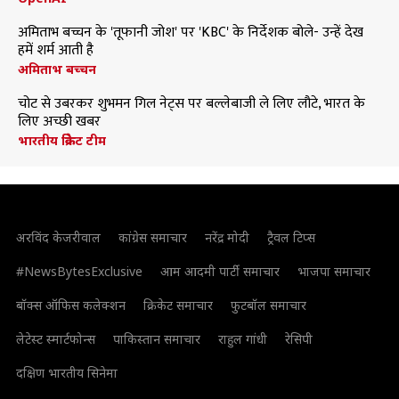
अमिताभ बच्चन के 'तूफानी जोश' पर 'KBC' के निर्देशक बोले- उन्हें देख
हमें शर्म आती है
अमिताभ बच्चन
चोट से उबरकर शुभमन गिल नेट्स पर बल्लेबाजी ले लिए लौटे, भारत के
लिए अच्छी खबर
भारतीय क्रिकेट टीम
अरविंद केजरीवाल
कांग्रेस समाचार
नरेंद्र मोदी
ट्रैवल टिप्स
#NewsBytesExclusive
आम आदमी पार्टी समाचार
भाजपा समाचार
बॉक्स ऑफिस कलेक्शन
क्रिकेट समाचार
फुटबॉल समाचार
लेटेस्ट स्मार्टफोन्स
पाकिस्तान समाचार
राहुल गांधी
रेसिपी
दक्षिण भारतीय सिनेमा