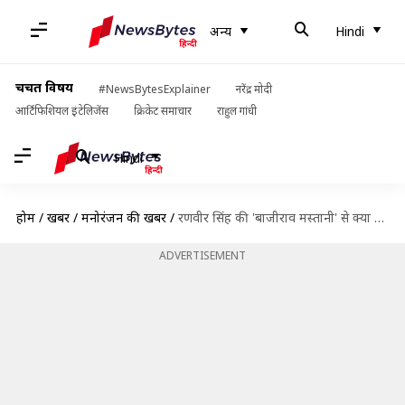
अन्य
Hindi
चर्चित विषय
#NewsBytesExplainer
नरेंद्र मोदी
आर्टिफिशियल इंटेलिजेंस
क्रिकेट समाचार
राहुल गांधी
Hindi
होम
/
खबरें
/
मनोरंजन की खबरें
/
रणवीर सिंह की 'बाजीराव मस्तानी' से क्या है रोहित शेट्टी की 'सर्कस' का कनेक्शन?
ADVERTISEMENT