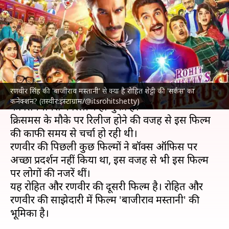
क्या है रोहित शेट्टी की 'सर्कस' का
कनेक्शन?
लेखन
Dec 25, 2022
08:00 pm
आकांक्षा शर्मा
क्या है खबर?
रणवीर सिंह की 'बाजीराव मस्तानी' से क्या है रोहित शेट्टी की 'सर्कस' का
रणवीर सिंह
और रोहित शेट्टी की फिल्म 'सर्कस' शुक्रवार
कनेक्शन? (तस्वीर:इंस्टाग्राम/@itsrohitshetty)
को सिनेमाघरों में रिलीज हो चुकी है।
क्रिसमस के मौके पर रिलीज होने की वजह से इस फिल्म
की काफी समय से चर्चा हो रही थी।
रणवीर की पिछली कुछ फिल्मों ने बॉक्स ऑफिस पर
अच्छा प्रदर्शन नहीं किया था, इस वजह से भी इस फिल्म
पर लोगों की नजरें थीं।
यह रोहित और रणवीर की दूसरी फिल्म है। रोहित और
रणवीर की साझेदारी में फिल्म 'बाजीराव मस्तानी' की