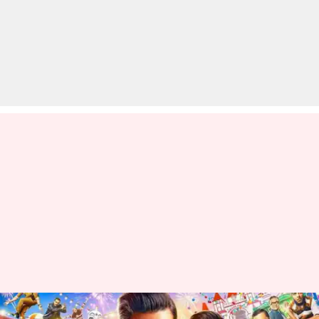
रणवीर सिंह की 'बाजीराव मस्तानी' से