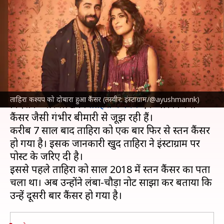
कश्यप को दोबारा हुआ कैंसर, लिखा-
मेरे लिए दूसरा चरण है
लेखन
Apr 07, 2025
01:48 pm
दीक्षा शर्मा
क्या है खबर?
जाने-माने अभिनेता
आयुष्मान खुराना
की पत्नि, फिल्म
ताहिरा कश्यप को दोबारा हुआ कैंसर (तस्वीर: इंस्टाग्राम/@ayushmannk)
निर्देशक और लेखिका
ताहिरा कश्यप
एक बार फिर से
कैंसर जैसी गंभीर बीमारी से जूझ रही हैं।
करीब 7 साल बाद ताहिरा को एक बार फिर से स्तन कैंसर
हो गया है। इसकी जानकारी खुद ताहिरा ने इंस्टाग्राम पर
पोस्ट के जरिए दी है।
इससे पहले ताहिरा को साल 2018 में स्तन कैंसर का पता
चला था। अब उन्होंने लंबा-चौड़ा नोट साझा कर बताया कि