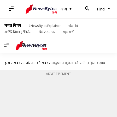
अन्य
Hindi
चर्चित विषय
#NewsBytesExplainer
नरेंद्र मोदी
आर्टिफिशियल इंटेलिजेंस
क्रिकेट समाचार
राहुल गांधी
Hindi
होम
/
खबरें
/
मनोरंजन की खबरें
/
आयुष्मान खुराना की पत्नी ताहिरा कश्यप को दोबारा हुआ कैंसर, लिखा- मेरे लिए दूसरा चरण है
ADVERTISEMENT