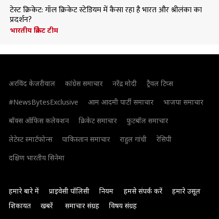
टेस्ट क्रिकेट: गॉल क्रिकेट स्टेडियम में कैसा रहा है भारत और श्रीलंका का
प्रदर्शन?
भारतीय क्रिकेट टीम
अरविंद केजरीवाल
कांग्रेस समाचार
नरेंद्र मोदी
ट्रैवल टिप्स
#NewsBytesExclusive
आम आदमी पार्टी समाचार
भाजपा समाचार
बॉक्स ऑफिस कलेक्शन
क्रिकेट समाचार
फुटबॉल समाचार
लेटेस्ट स्मार्टफोन्स
पाकिस्तान समाचार
राहुल गांधी
रेसिपी
दक्षिण भारतीय सिनेमा
हमारे बारे में
प्राइवेसी पॉलिसी
नियम
हमसे संपर्क करें
हमारे उसूल
शिकायत
खबरें
समाचार संग्रह
विषय संग्रह