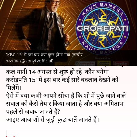
बदलाव, जानिए कौन करता है सवालों
को तैयार
लेखन
Aug 13, 2023
03:21 pm
मेघा
क्या है खबर?
'KBC 15' में इस बार क्या कुछ होगा नया (तस्वीर:
अमिताभ बच्चन
एक बार फिर '
कौन बनेगा करोड़पति
' के
इंस्टाग्राम/@sonytvofficial)
नए सीजन के साथ छोटे पर्दे पर वापसी के लिए तैयार है।
कल यानी 14 अगस्त से शुरू हो रहे 'कौन बनेगा
करोड़पति 15' में इस बार कई सारे बदलाव देखने को
मिलेंगे।
ऐसे में क्या कभी आपने सोचा है कि शो में पूछे जाने वाले
सवाल को कैसे तैयार किया जाता है और क्या अमिताभ
पहले से जवाब जानते हैं?