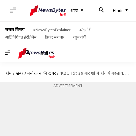
अन्य
Hindi
चर्चित विषय
#NewsBytesExplainer
नरेंद्र मोदी
आर्टिफिशियल इंटेलिजेंस
क्रिकेट समाचार
राहुल गांधी
Hindi
होम
/
खबरें
/
मनोरंजन की खबरें
/
'KBC 15': इस बार शो में होंगे ये बदलाव, जानिए कौन करता है सवालों को तैयार
ADVERTISEMENT