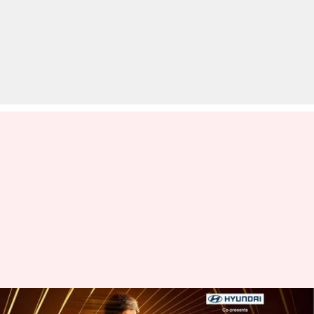
'KBC 15': इस बार शो में होंगे ये