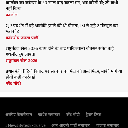
काजोल का करियर के 30 साल बाद बदला मन, अब करेंगी वो; जो कभी
नहीं किया
काजोल
CJP प्रदर्शन में बड़े आतंकी हमले की थी योजना, ISI से जुड़े 2 मॉड्यूल का
भंडाफोड़
कॉकरोच जनता पार्टी
राष्ट्रमंडल खेल 2026 खत्म होने के बाद पाकिस्तानी बॉक्सर समेत कई
एथलीट हुए लापता
राष्ट्रमंडल खेल 2026
प्रधानमंत्री वीडियो विवाद पर सरकार का मेटा को अल्टीमेटम, माफी मांगें या
होगी कड़ी कार्रवाई
नरेंद्र मोदी
अरविंद केजरीवाल
कांग्रेस समाचार
नरेंद्र मोदी
ट्रैवल टिप्स
#NewsBytesExclusive
आम आदमी पार्टी समाचार
भाजपा समाचार