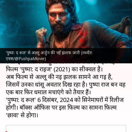
झलक आई सामने, जानिए कब
रिलीज होगी फिल्म
लेखन
Oct 17, 2024
11:27 am
दीक्षा शर्मा
क्या है खबर?
'पुष्पा: द रूल' से अल्लू अर्जुन की नई झलक जारी (तस्वीर:
अल्लू अर्जुन
और
रश्मिका मंदाना
की फिल्म 'पुष्पा: द
एक्स/@PushpaMovie)
रूल' इस साल की बहुचर्चित फिल्मों में से एक है। यह
फिल्म 'पुष्पा: द राइज' (2021) का सीक्वल है।
अब फिल्म से अल्लू की नई झलक सामने आ गई है,
जिसमें उनका धांसू अवतार दिख रहा है। पुष्पा राज बन वह
एक बार फिर धमाल मचाएंगे को तैयार हैं।
'पुष्पा: द रूल' 6 दिसंबर, 2024 को सिनेमाघरों में रिलीज
होगी। बॉक्स ऑफिस पर इस फिल्म का सामना फिल्म