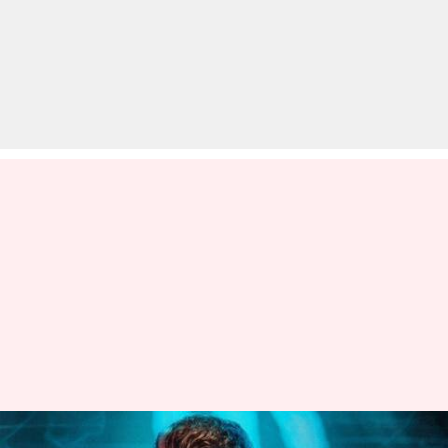
'पुष्पा: द रूल' से अल्लू अर्जुन की नई