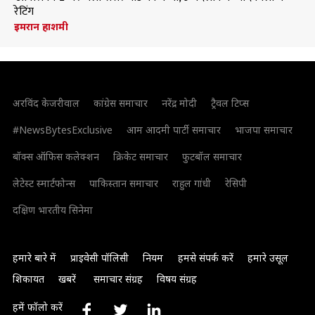
रेटिंग
इमरान हाशमी
अरविंद केजरीवाल
कांग्रेस समाचार
नरेंद्र मोदी
ट्रैवल टिप्स
#NewsBytesExclusive
आम आदमी पार्टी समाचार
भाजपा समाचार
बॉक्स ऑफिस कलेक्शन
क्रिकेट समाचार
फुटबॉल समाचार
लेटेस्ट स्मार्टफोन्स
पाकिस्तान समाचार
राहुल गांधी
रेसिपी
दक्षिण भारतीय सिनेमा
हमारे बारे में
प्राइवेसी पॉलिसी
नियम
हमसे संपर्क करें
हमारे उसूल
शिकायत
खबरें
समाचार संग्रह
विषय संग्रह
हमें फॉलो करें