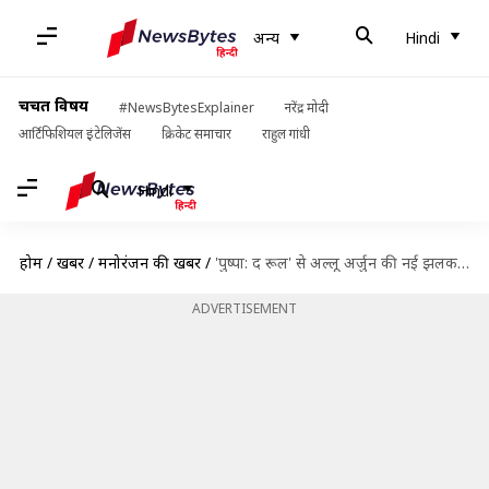
अन्य
Hindi
चर्चित विषय
#NewsBytesExplainer
नरेंद्र मोदी
आर्टिफिशियल इंटेलिजेंस
क्रिकेट समाचार
राहुल गांधी
Hindi
होम
/
खबरें
/
मनोरंजन की खबरें
/
'पुष्पा: द रूल' से अल्लू अर्जुन की नई झलक आई सामने, जानिए कब रिलीज होगी फिल्म
ADVERTISEMENT