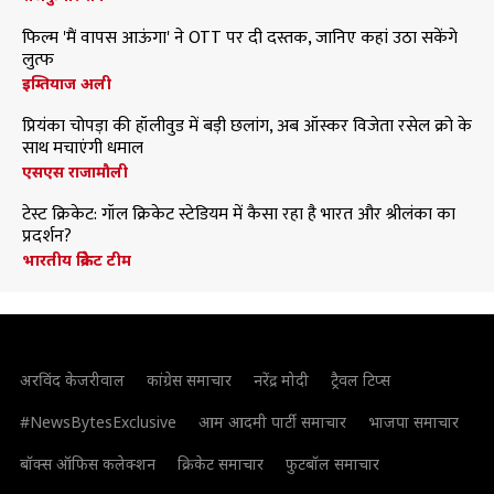
फिल्म 'मैं वापस आऊंगा' ने OTT पर दी दस्तक, जानिए कहां उठा सकेंगे
लुत्फ
इम्तियाज अली
प्रियंका चोपड़ा की हॉलीवुड में बड़ी छलांग, अब ऑस्कर विजेता रसेल क्रो के
साथ मचाएंगी धमाल
एसएस राजामौली
टेस्ट क्रिकेट: गॉल क्रिकेट स्टेडियम में कैसा रहा है भारत और श्रीलंका का
प्रदर्शन?
भारतीय क्रिकेट टीम
अरविंद केजरीवाल
कांग्रेस समाचार
नरेंद्र मोदी
ट्रैवल टिप्स
#NewsBytesExclusive
आम आदमी पार्टी समाचार
भाजपा समाचार
बॉक्स ऑफिस कलेक्शन
क्रिकेट समाचार
फुटबॉल समाचार