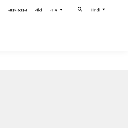
ब
लाइफस्टाइल
ऑटो
अन्य
Hindi