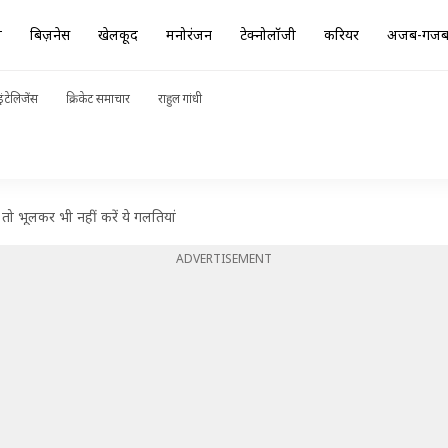
ा
बिज़नेस
खेलकूद
मनोरंजन
टेक्नोलॉजी
करियर
अजब-गज
ंटेलिजेंस
क्रिकेट समाचार
राहुल गांधी
तो भूलकर भी नहीं करें ये गलतियां
ADVERTISEMENT