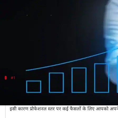
जल्द और आसानी से करना चाहते हैं तरक
लेखन
May 09, 2020
05:24 pm
मोना दीक्षित
क्या है खबर?
एक बेहतर भविष्य के लिए तरक्की करना जरूरी है।
सरकारी और प्राइवेट दोनों क्षेत्रों में काम करने वाले लो
इसके बावजूद भी कुछ लोग ऐसी गलतियां कर जाते हैं, जिस क
#1
अपनी मन की बात नहीं सुनना
अधिकतर लोगों का कहना होता है कि काम में मामले में आपको
लोगों की ये सलाह काफी हद तक सही भी है, लेकिन ऑफिस में भी 
इसी कारण प्रोफेशनल स्तर पर कई फैसलों के लिए आपको अपने 