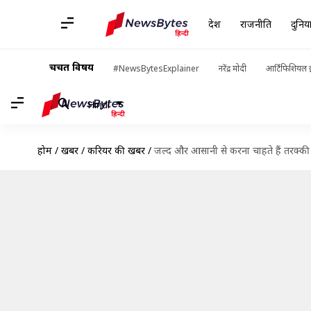
देश
राजनीति
दुनिय
चर्चित विषय
#NewsBytesExplainer
नरेंद्र मोदी
आर्टिफिशियल इ
Hindi
होम
/
खबरें
/
करियर की खबरें
/
जल्द और आसानी से करना चाहते हैं तरक्की 