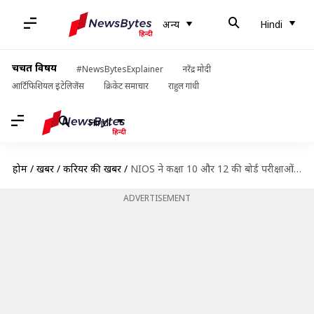
अन्य
Hindi
चर्चित विषय
#NewsBytesExplainer
नरेंद्र मोदी
आर्टिफिशियल इंटेलिजेंस
क्रिकेट समाचार
राहुल गांधी
Hindi
होम
/
खबरें
/
करियर की खबरें
/
NIOS ने कक्षा 10 और 12 की बोर्ड परीक्षाओं का शेड्यूल किया जारी, ऐसे करें डाउनलोड
ADVERTISEMENT