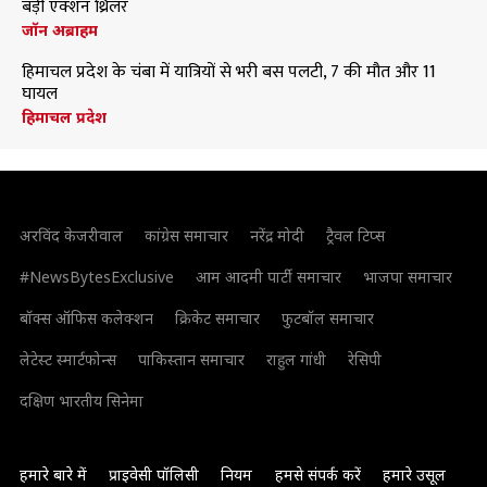
बड़ी एक्शन थ्रिलर
जॉन अब्राहम
हिमाचल प्रदेश के चंबा में यात्रियों से भरी बस पलटी, 7 की मौत और 11
घायल
हिमाचल प्रदेश
अरविंद केजरीवाल
कांग्रेस समाचार
नरेंद्र मोदी
ट्रैवल टिप्स
#NewsBytesExclusive
आम आदमी पार्टी समाचार
भाजपा समाचार
बॉक्स ऑफिस कलेक्शन
क्रिकेट समाचार
फुटबॉल समाचार
लेटेस्ट स्मार्टफोन्स
पाकिस्तान समाचार
राहुल गांधी
रेसिपी
दक्षिण भारतीय सिनेमा
हमारे बारे में
प्राइवेसी पॉलिसी
नियम
हमसे संपर्क करें
हमारे उसूल