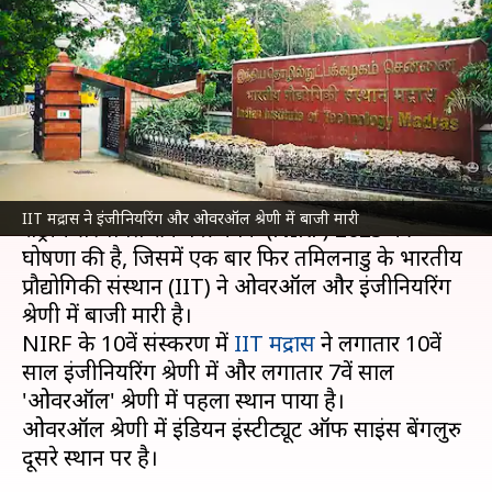
रैंकिंग, देश में ये इंजीनियरिंग कॉलेज
शीर्ष पर
लेखन
Sep 04, 2025
02:22 pm
गजेंद्र
क्या है खबर?
शिक्षा मंत्रालय
ने गुरुवार को देश के शिक्षण संस्थानों के लिए
IIT मद्रास ने इंजीनियरिंग और ओवरऑल श्रेणी में बाजी मारी
राष्ट्रीय संस्थागत रैंकिंग फ्रेमवर्क (NIRF) 2025 की
घोषणा की है, जिसमें एक बार फिर तमिलनाडु के भारतीय
प्रौद्योगिकी संस्थान (IIT) ने ओवरऑल और इंजीनियरिंग
श्रेणी में बाजी मारी है।
NIRF के 10वें संस्करण में
IIT मद्रास
ने लगातार 10वें
साल इंजीनियरिंग श्रेणी में और लगातार 7वें साल
'ओवरऑल' श्रेणी में पहला स्थान पाया है।
ओवरऑल श्रेणी में इंडियन इंस्टीट्यूट ऑफ साइंस बेंगलुरु