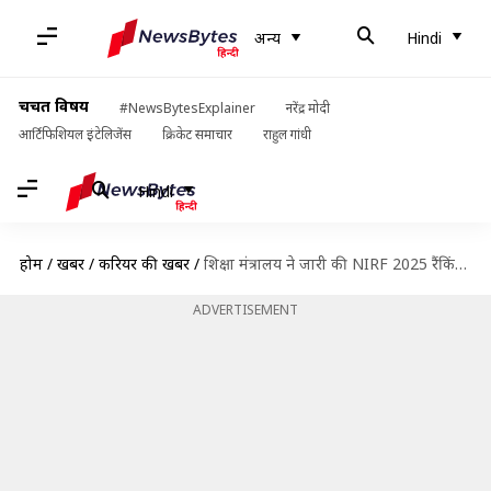
अन्य
Hindi
चर्चित विषय
#NewsBytesExplainer
नरेंद्र मोदी
आर्टिफिशियल इंटेलिजेंस
क्रिकेट समाचार
राहुल गांधी
Hindi
होम
/
खबरें
/
करियर की खबरें
/
शिक्षा मंत्रालय ने जारी की NIRF 2025 रैंकिंग, देश में ये इंजीनियरिंग कॉलेज शीर्ष पर
ADVERTISEMENT