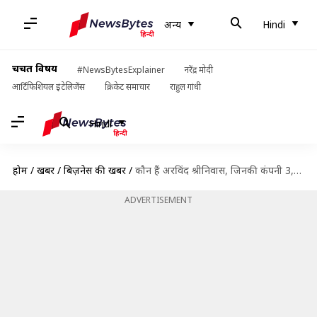
अन्य
Hindi
चर्चित विषय
#NewsBytesExplainer
नरेंद्र मोदी
आर्टिफिशियल इंटेलिजेंस
क्रिकेट समाचार
राहुल गांधी
Hindi
होम
/
खबरें
/
बिज़नेस की खबरें
/
कौन हैं अरविंद श्रीनिवास, जिनकी कंपनी 3,000 अरब रुपये में खरीदना चाहती गूगल क्रोम?
ADVERTISEMENT