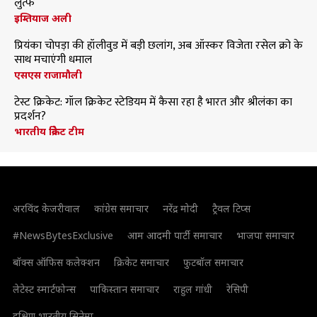
लुत्फ
इम्तियाज अली
प्रियंका चोपड़ा की हॉलीवुड में बड़ी छलांग, अब ऑस्कर विजेता रसेल क्रो के
साथ मचाएंगी धमाल
एसएस राजामौली
टेस्ट क्रिकेट: गॉल क्रिकेट स्टेडियम में कैसा रहा है भारत और श्रीलंका का
प्रदर्शन?
भारतीय क्रिकेट टीम
अरविंद केजरीवाल
कांग्रेस समाचार
नरेंद्र मोदी
ट्रैवल टिप्स
#NewsBytesExclusive
आम आदमी पार्टी समाचार
भाजपा समाचार
बॉक्स ऑफिस कलेक्शन
क्रिकेट समाचार
फुटबॉल समाचार
लेटेस्ट स्मार्टफोन्स
पाकिस्तान समाचार
राहुल गांधी
रेसिपी
दक्षिण भारतीय सिनेमा