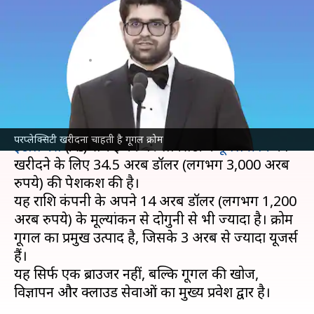
कंपनी 3,000 अरब रुपये में खरीदना
चाहती गूगल क्रोम?
लेखन
Aug 13, 2025
08:24 pm
बिश्वजीत कुमार
क्या है खबर?
अरविंद श्रीनिवास के स्वामित्व वाली
आर्टिफिशियल
परप्लेक्सिटी खरीदना चाहती है गूगल क्रोम
इंटेलिजेंस
(AI) सर्च इंजन परप्लेक्सिटी ने
गूगल क्रोम
को
खरीदने के लिए 34.5 अरब डॉलर (लगभग 3,000 अरब
रुपये) की पेशकश की है।
यह राशि कंपनी के अपने 14 अरब डॉलर (लगभग 1,200
अरब रुपये) के मूल्यांकन से दोगुनी से भी ज्यादा है। क्रोम
गूगल का प्रमुख उत्पाद है, जिसके 3 अरब से ज्यादा यूजर्स
हैं।
यह सिर्फ एक ब्राउजर नहीं, बल्कि गूगल की खोज,