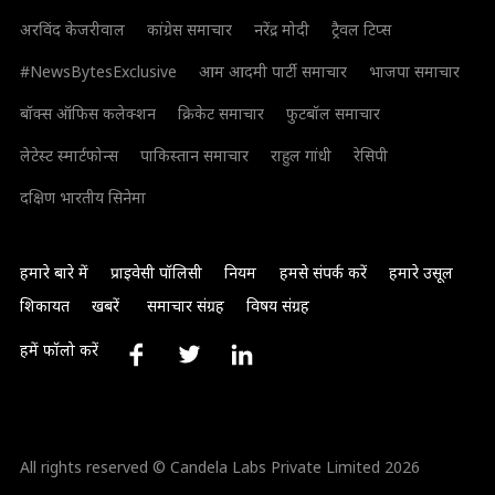
अरविंद केजरीवाल
कांग्रेस समाचार
नरेंद्र मोदी
ट्रैवल टिप्स
#NewsBytesExclusive
आम आदमी पार्टी समाचार
भाजपा समाचार
बॉक्स ऑफिस कलेक्शन
क्रिकेट समाचार
फुटबॉल समाचार
लेटेस्ट स्मार्टफोन्स
पाकिस्तान समाचार
राहुल गांधी
रेसिपी
दक्षिण भारतीय सिनेमा
हमारे बारे में
प्राइवेसी पॉलिसी
नियम
हमसे संपर्क करें
हमारे उसूल
शिकायत
खबरें
समाचार संग्रह
विषय संग्रह
हमें फॉलो करें
All rights reserved © Candela Labs Private Limited 2026