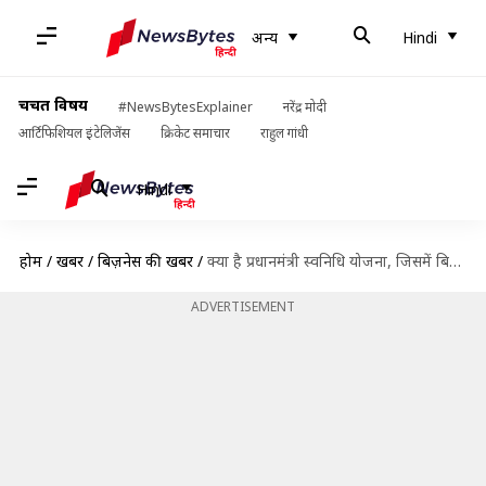
अन्य
Hindi
चर्चित विषय
#NewsBytesExplainer
नरेंद्र मोदी
आर्टिफिशियल इंटेलिजेंस
क्रिकेट समाचार
राहुल गांधी
Hindi
होम
/
खबरें
/
बिज़नेस की खबरें
/
क्या है प्रधानमंत्री स्वनिधि योजना, जिसमें बिना गारंटी के मिल रहा लोन?
ADVERTISEMENT