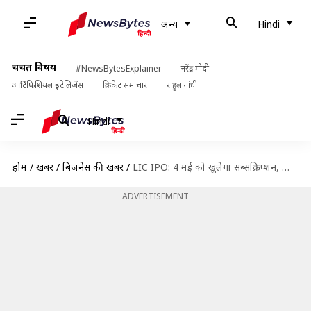
अन्य
Hindi
चर्चित विषय
#NewsBytesExplainer
नरेंद्र मोदी
आर्टिफिशियल इंटेलिजेंस
क्रिकेट समाचार
राहुल गांधी
Hindi
होम
/
खबरें
/
बिज़नेस की खबरें
/
LIC IPO: 4 मई को खुलेगा सब्सक्रिप्शन, जानिए प्राइस बैंड और अन्य जरुरी बातें
ADVERTISEMENT