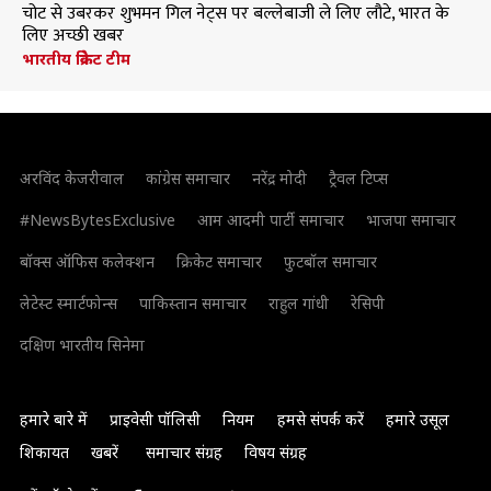
चोट से उबरकर शुभमन गिल नेट्स पर बल्लेबाजी ले लिए लौटे, भारत के
लिए अच्छी खबर
भारतीय क्रिकेट टीम
अरविंद केजरीवाल
कांग्रेस समाचार
नरेंद्र मोदी
ट्रैवल टिप्स
#NewsBytesExclusive
आम आदमी पार्टी समाचार
भाजपा समाचार
बॉक्स ऑफिस कलेक्शन
क्रिकेट समाचार
फुटबॉल समाचार
लेटेस्ट स्मार्टफोन्स
पाकिस्तान समाचार
राहुल गांधी
रेसिपी
दक्षिण भारतीय सिनेमा
हमारे बारे में
प्राइवेसी पॉलिसी
नियम
हमसे संपर्क करें
हमारे उसूल
शिकायत
खबरें
समाचार संग्रह
विषय संग्रह