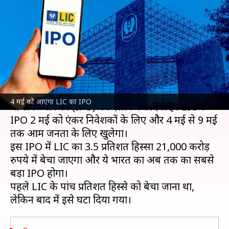
सब्सक्रिप्शन, जानिए प्राइस बैंड और
अन्य जरुरी बातें
लेखन
Apr 27, 2022
02:06 pm
मुकुल तोमर
क्या है खबर?
भारतीय जीवन बीमा निगम (LIC)
ने अपने इनिशियल
4 मई को आएगा LIC का IPO
पब्लिक ऑफरिंग (IPO) का ऐलान कर दिया है। LIC के
IPO 2 मई को एंकर निवेशकों के लिए और 4 मई से 9 मई
तक आम जनता के लिए खुलेगा।
इस IPO में LIC का 3.5 प्रतिशत हिस्सा 21,000 करोड़
रुपये में बेचा जाएगा और ये भारत का अब तक का सबसे
बड़ा IPO होगा।
पहले LIC के पांच प्रतिशत हिस्से को बेचा जाना था,