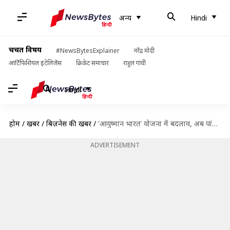
अन्य
Hindi
चर्चित विषय
#NewsBytesExplainer
नरेंद्र मोदी
आर्टिफिशियल इंटेलिजेंस
क्रिकेट समाचार
राहुल गांधी
Hindi
होम
/
खबरें
/
बिज़नेस की खबरें
/
'आयुष्मान भारत' योजना में बदलाव, अब पांच लाख रुपये से ज्यादा का करा सकेंगे इलाज
ADVERTISEMENT