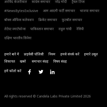
अरविंद केजरीवाल
कांग्रेस समाचार
नरेंद्र मोदी
ट्रैवल टिप्स
#NewsBytesExclusive
आम आदमी पार्टी समाचार
भाजपा समाचार
बॉक्स ऑफिस कलेक्शन
क्रिकेट समाचार
फुटबॉल समाचार
लेटेस्ट स्मार्टफोन्स
पाकिस्तान समाचार
राहुल गांधी
रेसिपी
दक्षिण भारतीय सिनेमा
हमारे बारे में
प्राइवेसी पॉलिसी
नियम
हमसे संपर्क करें
हमारे उसूल
शिकायत
खबरें
समाचार संग्रह
विषय संग्रह
हमें फॉलो करें
All rights reserved © Candela Labs Private Limited 2026