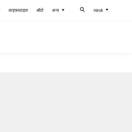
ब
लाइफस्टाइल
ऑटो
अन्य
Hindi