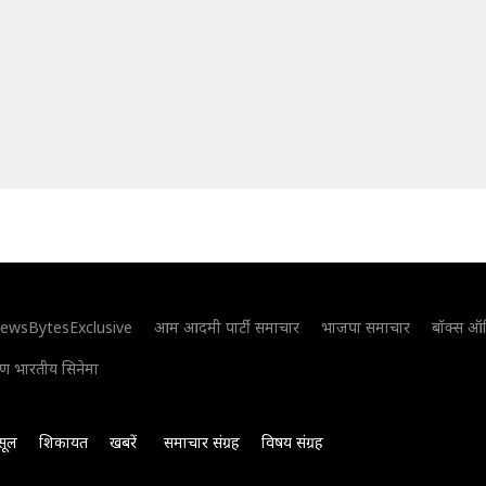
ewsBytesExclusive
आम आदमी पार्टी समाचार
भाजपा समाचार
बॉक्स ऑ
िण भारतीय सिनेमा
सूल
शिकायत
खबरें
समाचार संग्रह
विषय संग्रह