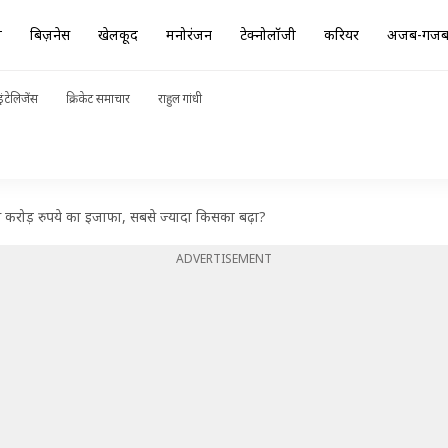
ा
बिज़नेस
खेलकूद
मनोरंजन
टेक्नोलॉजी
करियर
अजब-गज
ंटेलिजेंस
क्रिकेट समाचार
राहुल गांधी
ाख करोड़ रुपये का इजाफा, सबसे ज्यादा किसका बढ़ा?
ADVERTISEMENT