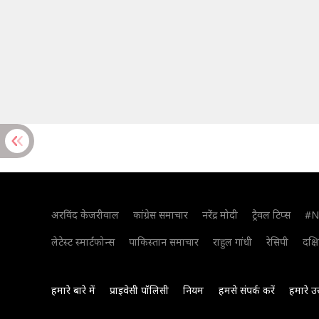
अरविंद केजरीवाल
कांग्रेस समाचार
नरेंद्र मोदी
ट्रैवल टिप्स
#N
लेटेस्ट स्मार्टफोन्स
पाकिस्तान समाचार
राहुल गांधी
रेसिपी
दक्ष
हमारे बारे में
प्राइवेसी पॉलिसी
नियम
हमसे संपर्क करें
हमारे उ