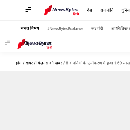
देश
राजनीति
दुनिय
चर्चित विषय
#NewsBytesExplainer
नरेंद्र मोदी
आर्टिफिशियल इ
Hindi
होम
/
खबरें
/
बिज़नेस की खबरें
/
8 कंपनियों के पूंजीकरण में हुआ 1.69 ल