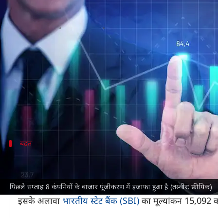
8 कंपनियों के पूंजीकरण में हुआ 1.6
लेखन
Sep 14, 2025
04:26 pm
दिनेश चंद शर्मा
क्या है खबर?
देश की शीर्ष 10 सबसे मूल्यवान कंपनियों में से 8 का संयुक
पूंजीकरण में सबसे ज्यादा उछाल बजाज फाइनेंस को मिला ह
यह तेजी
शेयर बाजार
में सकारात्मक रुख दर्शाती है, जो
रिलाय
बढ़त
इन कंपनियों के पूंजीकरण में हुई बढ़ोतरी
इंफोसिस का मूल्यांकन भी 33,736 करोड़ बढ़कर 6.33 लाख करो
पिछले सप्ताह 8 कंपनियों के बाजार पूंजीकरण में इजाफा हुआ है (तस्वीर: फ्रीपिक)
इस बीच, रिलायंस इंडस्ट्रीज की हैसियत में 27,741 करोड़ की ब
इसके अलावा
भारतीय स्टेट बैंक (SBI)
का मूल्यांकन 15,092 क