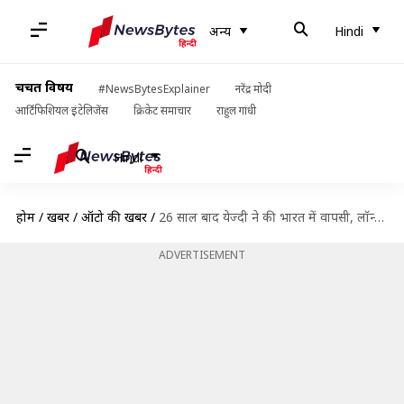
अन्य
Hindi
चर्चित विषय
#NewsBytesExplainer
नरेंद्र मोदी
आर्टिफिशियल इंटेलिजेंस
क्रिकेट समाचार
राहुल गांधी
Hindi
होम
/
खबरें
/
ऑटो की खबरें
/
26 साल बाद येज्दी ने की भारत में वापसी, लॉन्च हुई कंपनी की तीन नई बाइक्स
ADVERTISEMENT