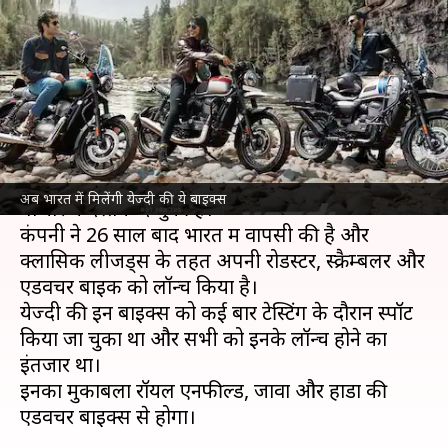
वापसी, लॉन्च हुई कंपनी की तीन नई
बाइक्स
लेखन
Jan 13, 2022
03:46 pm
अविनाश
क्या है खबर?
जावा मोटरसाइकिल से अलग होने के बाद
येज्दी
भारतीय
अब भारत में मिलेंगी येज्दी की ये बाइक्स
बाजार में दस्तक दे चुकी है।
कंपनी ने 26 साल बाद भारत में वापसी की है और
क्लासिक लीजेंड्स के तहत अपनी रोडस्टर, स्क्रैम्बलर और
एडवेंचर बाइक को लॉन्च किया है।
येज्दी की इन बाइक्स को कई बार टेस्टिंग के दौरान स्पॉट
किया जा चुका था और सभी को इनके लॉन्च होने का
इंतजार था।
इनका मुकाबला रॉयल एनफील्ड, जावा और होंडा की