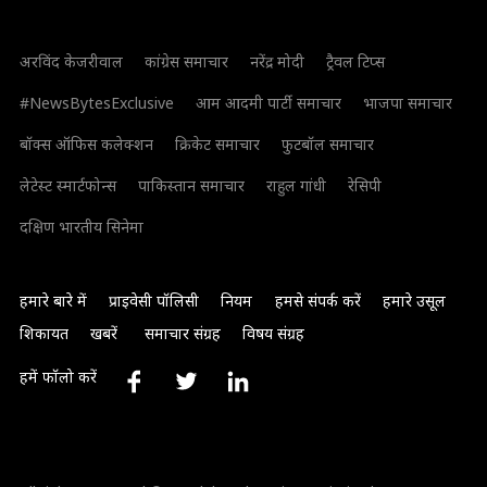
अरविंद केजरीवाल
कांग्रेस समाचार
नरेंद्र मोदी
ट्रैवल टिप्स
#NewsBytesExclusive
आम आदमी पार्टी समाचार
भाजपा समाचार
बॉक्स ऑफिस कलेक्शन
क्रिकेट समाचार
फुटबॉल समाचार
लेटेस्ट स्मार्टफोन्स
पाकिस्तान समाचार
राहुल गांधी
रेसिपी
दक्षिण भारतीय सिनेमा
हमारे बारे में
प्राइवेसी पॉलिसी
नियम
हमसे संपर्क करें
हमारे उसूल
शिकायत
खबरें
समाचार संग्रह
विषय संग्रह
हमें फॉलो करें