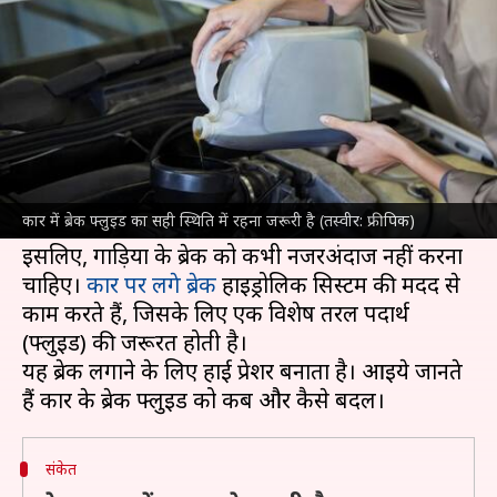
जरूरी? जानिए क्या है तरीका
लेखन
Jun 16, 2024
01:07 pm
दिनेश चंद शर्मा
क्या है खबर?
कार
को सही तरह से चलाने के लिए छोटी-छोटी बातों का
ध्यान रखना जरूरी है। सुरक्षित ड्राइविंग के लिए ब्रेकिंग
कार में ब्रेक फ्लुइड का सही स्थिति में रहना जरूरी है (तस्वीर: फ्रीपिक)
सिस्टम बेहतर होना जरूरी है।
इसलिए, गाड़ियों के ब्रेक को कभी नजरअंदाज नहीं करना
चाहिए।
कार पर लगे ब्रेक
हाइड्रोलिक सिस्टम की मदद से
काम करते हैं, जिसके लिए एक विशेष तरल पदार्थ
(फ्लुइड) की जरूरत होती है।
यह ब्रेक लगाने के लिए हाई प्रेशर बनाता है। आइये जानते
संकेत