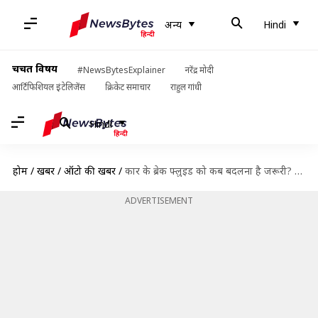
अन्य
Hindi
चर्चित विषय
#NewsBytesExplainer
नरेंद्र मोदी
आर्टिफिशियल इंटेलिजेंस
क्रिकेट समाचार
राहुल गांधी
Hindi
होम
/
खबरें
/
ऑटो की खबरें
/
कार के ब्रेक फ्लुइड को कब बदलना है जरूरी? जानिए क्या है तरीका
ADVERTISEMENT