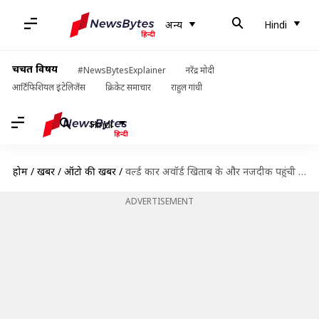
अन्य
Hindi
चर्चित विषय
#NewsBytesExplainer
नरेंद्र मोदी
आर्टिफिशियल इंटेलिजेंस
क्रिकेट समाचार
राहुल गांधी
Hindi
होम
/
खबरें
/
ऑटो की खबरें
/
वर्ल्ड कार अवॉर्ड खिताब के और नजदीक पहुंची भारत निर्मित फॉक्सवैगन टाइगुन, टॉप-3 में बनाई जगह
ADVERTISEMENT