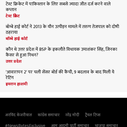
टेस्ट क्रिकेट में पाकिस्तान के लिए सबसे ज्यादा जीत दर्ज करने वाले
कप्तान
टेस्ट क्रिकेट
बॉम्बे हाई कोर्ट ने 2013 के यौन उत्पीड़न मामले में तरुण तेजपाल को दोषी
ठहराया
बॉम्बे हाई कोर्ट
कौन थे उत्तर प्रदेश में BSP के इकलौते विधायक उमाशंकर सिंह, जिनका
कैंसर से हुआ निधन?
उत्तर प्रदेश
'आवारापन 2' पर चली सेंसर बोर्ड की कैंची, 9 बदलाव के बाद मिली ये
रेटिंग
इमरान हाशमी
अरविंद केजरीवाल
कांग्रेस समाचार
नरेंद्र मोदी
ट्रैवल टिप्स
#NewsBytesExclusive
आम आदमी पार्टी समाचार
भाजपा समाचार