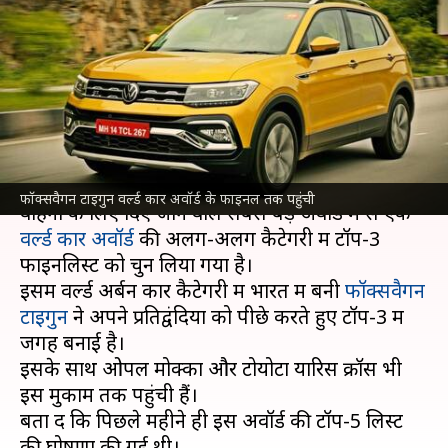
नजदीक पहुंची भारत निर्मित
फॉक्सवैगन टाइगुन, टॉप-3 में बनाई
जगह
लेखन
Mar 16, 2022
10:40 am
सोनाली सिंह
क्या है खबर?
फॉक्सवैगन टाइगुन वर्ल्ड कार अवॉर्ड के फाइनल तक पहुंची
वाहनों के लिए दिए जाने वाले सबसे बड़े अवॉर्ड में से एक
वर्ल्ड कार अवॉर्ड
की अलग-अलग कैटेगरी में टॉप-3
फाइनलिस्ट को चुन लिया गया है।
इसमें वर्ल्ड अर्बन कार कैटेगरी में भारत में बनी
फॉक्सवैगन
टाइगुन
ने अपने प्रतिद्वंदियों को पीछे करते हुए टॉप-3 में
जगह बनाई है।
इसके साथ ओपल मोक्का और टोयोटा यारिस क्रॉस भी
इस मुकाम तक पहुंची हैं।
बता दें कि पिछले महीने ही इस अवॉर्ड की टॉप-5 लिस्ट