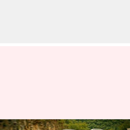
वर्ल्ड कार अवॉर्ड खिताब के और