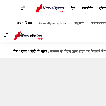
देश
राजनीति
दुनिय
चर्चित विषय
#NewsBytesExplainer
नरेंद्र मोदी
आर्टिफिशियल इ
Hindi
होम
/
खबरें
/
ऑटो की खबरें
/
मानसून के दौरान लॉन्ग ड्राइव पर निकलने से 