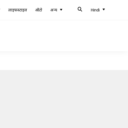
ब
लाइफस्टाइल
ऑटो
अन्य
Hindi