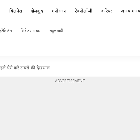
ा
बिज़नेस
खेलकूद
मनोरंजन
टेक्नोलॉजी
करियर
अजब-गज
ंटेलिजेंस
क्रिकेट समाचार
राहुल गांधी
पहले ऐसे करें टायरों की देखभाल
ADVERTISEMENT