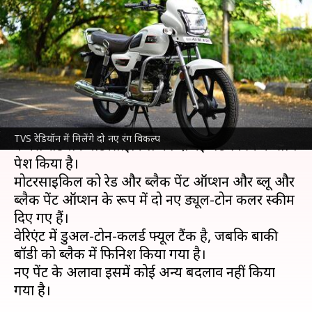
TVS रेडियॉन, कीमत में मामूली
इजाफा
लेखन
Oct 25, 2021
07:30 am
सोनाली सिंह
क्या है खबर?
ग्राहकों को आकर्षित करने के लिए
TVS मोटर
ने अपने
TVS रेडियॉन में मिलेंगे दो नए रंग विकल्प
फेमस रेडियॉन मोटरसाइकिल को दो नई पेंट स्कीम के साथ
पेश किया है।
मोटरसाइकिल को रेड और ब्लैक पेंट ऑप्शन और ब्लू और
ब्लैक पेंट ऑप्शन के रूप में दो नए ड्यूल-टोन कलर स्कीम
दिए गए हैं।
वेरिएंट में डुअल-टोन-कलर्ड फ्यूल टैंक है, जबकि बाकी
बॉडी को ब्लैक में फिनिश किया गया है।
नए पेंट के अलावा इसमें कोई अन्य बदलाव नहीं किया