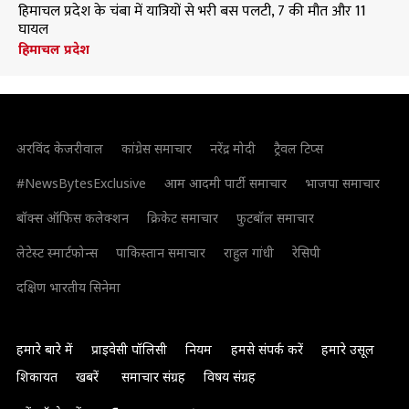
हिमाचल प्रदेश के चंबा में यात्रियों से भरी बस पलटी, 7 की मौत और 11
घायल
हिमाचल प्रदेश
अरविंद केजरीवाल
कांग्रेस समाचार
नरेंद्र मोदी
ट्रैवल टिप्स
#NewsBytesExclusive
आम आदमी पार्टी समाचार
भाजपा समाचार
बॉक्स ऑफिस कलेक्शन
क्रिकेट समाचार
फुटबॉल समाचार
लेटेस्ट स्मार्टफोन्स
पाकिस्तान समाचार
राहुल गांधी
रेसिपी
दक्षिण भारतीय सिनेमा
हमारे बारे में
प्राइवेसी पॉलिसी
नियम
हमसे संपर्क करें
हमारे उसूल
शिकायत
खबरें
समाचार संग्रह
विषय संग्रह