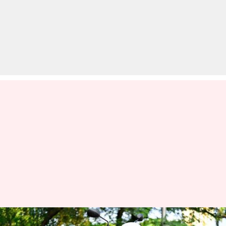
दो नए कलर ऑप्शन के साथ आएगी