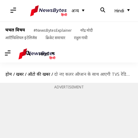
अन्य
Hindi
चर्चित विषय
#NewsBytesExplainer
नरेंद्र मोदी
आर्टिफिशियल इंटेलिजेंस
क्रिकेट समाचार
राहुल गांधी
Hindi
होम
/
खबरें
/
ऑटो की खबरें
/
दो नए कलर ऑप्शन के साथ आएगी TVS रेडियॉन, कीमत में मामूली इजाफा
ADVERTISEMENT